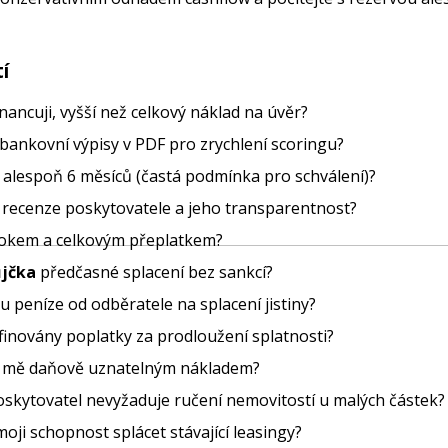
í
inancuji, vyšší než celkový náklad na úvěr?
í bankovní výpisy v PDF pro zrychlení scoringu?
ní alespoň 6 měsíců (častá podmínka pro schválení)?
slé recenze poskytovatele a jeho transparentnost?
rokem a celkovým přeplatkem?
ůjčka
předčasné splacení bez sankcí?
ou peníze od odběratele na splacení jistiny?
efinovány poplatky za prodloužení splatnosti?
pro mě daňově uznatelným nákladem?
poskytovatel nevyžaduje ručení nemovitostí u malých částek?
moji schopnost splácet stávající leasingy?