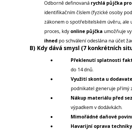
Odborně definovaná
rychlá půjčka pr
identifikačním číslem (fyzické osoby po
zákonem o spotřebitelském úvěru, ale u
proces, kdy
online půjčka
umožňuje vyh
ihned
po schválení odeslána na účet žad
B) Kdy dává smysl (7 konkrétních sit
Překlenutí splatnosti fakt
do 14 dnů.
Využití skonta u dodavate
podnikatel generuje přímý z
Nákup materiálu před se
výpadkem v dodávkách.
Mimořádné daňové povinn
Havarijní oprava techniky