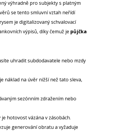
ný výhradně pro subjekty s platným
věrů se tento smluvní vztah neřídí
sem je digitalizovaný schvalovací
nkovních výpisů, díky čemuž je
půjčka
musíte uhradit subdodavatele nebo mzdy
e náklad na úvěr nižší než tato sleva,
ekávaným sezónním zdražením nebo
 je hotovost vázána v zásobách.
lyzuje generování obratu a vyžaduje