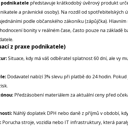
o podnikatele
představuje krátkodobý úvěrový produkt urče
dnikatele a právnické osoby). Na rozdíl od spotřebitelských ú
jednáními podle občanského zákoníku (zápůjčka). Hlavním ry
odnocení bonity v reálném čase, často pouze na základě ba
atele.
uací z praxe podnikatele)
ur:
Situace, kdy má váš odběratel splatnost 60 dní, ale vy 
le:
Dodavatel nabízí 3% slevu při platbě do 24 hodin. Pokud j
isk.
zónou:
Předzásobení materiálem za aktuální ceny před oč
osti:
Náhlý doplatek DPH nebo daně z příjmů v období, kdy
:
Porucha stroje, vozidla nebo IT infrastruktury, která para