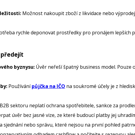
ležitosti:
Možnost nakoupit zboží z likvidace nebo výprodej
třeba rychle deponovat prostředky pro pronájem lepších p
 předejít
ového byznysu:
Úvěr neřeší špatný business model. Pouze o
by:
Používání
půjčka na IČO
na soukromé účely je z hlediska
B2B sektoru neplatí ochrana spotřebitele, sankce za prodle
rpat úvěr bez jasné vize, ze které budoucí platby jej uhradí
a sjednání nebo správu, které nejsou na první pohled patrn
konzervativním odhadem cashflow a počítejte s rezervou ale