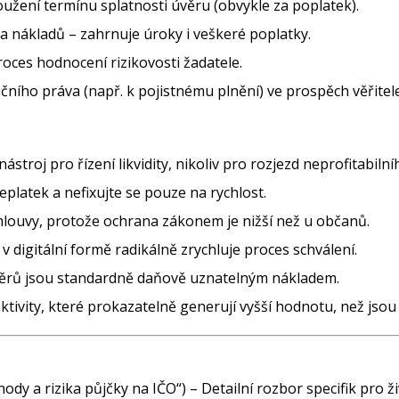
užení termínu splatnosti úvěru (obvykle za poplatek).
a nákladů – zahrnuje úroky i veškeré poplatky.
ces hodnocení rizikovosti žadatele.
ního práva (např. k pojistnému plnění) ve prospěch věřitele
nástroj pro řízení likvidity, nikoliv pro rozjezd neprofitabiln
eplatek a nefixujte se pouze na rychlost.
mlouvy, protože ochrana zákonem je nižší než u občanů.
 digitální formě radikálně zrychluje proces schválení.
věrů jsou standardně daňově uznatelným nákladem.
ktivity, které prokazatelně generují vyšší hodnotu, než jsou
ody a rizika půjčky na IČO“) – Detailní rozbor specifik pro ž