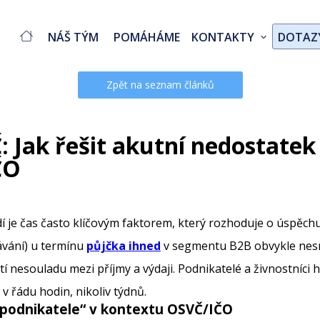
NÁŠ TÝM
POMÁHÁME
KONTAKTY
DOTAZ
Zpět na seznam článků
 Jak řešit akutní nedostatek 
ČO
 je čas často klíčovým faktorem, který rozhoduje o úspěch
ávání) u termínu
půjčka ihned
v segmentu B2B obvykle nes
 nesouladu mezi příjmy a výdaji. Podnikatelé a živnostníci hl
 v řádu hodin, nikoliv týdnů.
 podnikatele
“ v kontextu OSVČ/IČO