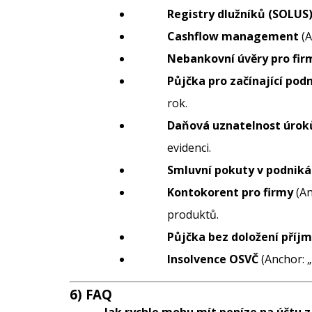
Registry dlužníků (SOLUS
Cashflow management
(A
Nebankovní úvěry pro fir
Půjčka pro začínající pod
rok.
Daňová uznatelnost úrok
evidenci.
Smluvní pokuty v podniká
Kontokorent pro firmy
(An
produktů.
Půjčka bez doložení příj
Insolvence OSVČ
(Anchor: „
6) FAQ