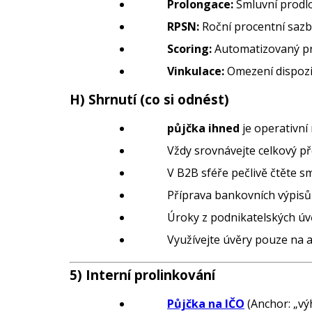
Prolongace:
Smluvní prodlo
RPSN:
Roční procentní sazb
Scoring:
Automatizovaný pro
Vinkulace:
Omezení dispozič
H) Shrnutí (co si odnést)
půjčka ihned
je operativní 
Vždy srovnávejte celkový př
V B2B sféře pečlivě čtěte s
Příprava bankovních výpisů v
Úroky z podnikatelských ú
Využívejte úvěry pouze na a
5) Interní prolinkování
Půjčka na IČO
(Anchor: „výh