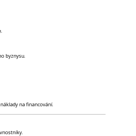
.
ího byznysu.
 náklady na financování.
ivnostníky.