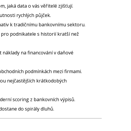
, jaká data o vás věřitelé zjišťují.
nutnosti rychlých půjček.
nativ k tradičnímu bankovnímu sektoru.
pro podnikatele s historií kratší než
t náklady na financování v daňové
v obchodních podmínkách mezi firmami.
vou nejčastějších krátkodobých
derní scoring z bankovních výpisů.
dostane do spirály dluhů.