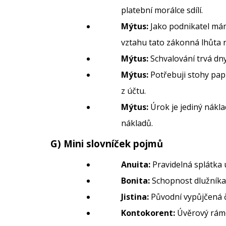
platební morálce sdílí.
Mýtus:
Jako podnikatel má
vztahu tato zákonná lhůta n
Mýtus:
Schvalování trvá dny
Mýtus:
Potřebuji stohy pap
z účtu.
Mýtus:
Úrok je jediný nákl
nákladů.
G) Mini slovníček pojmů
Anuita:
Pravidelná splátka ú
Bonita:
Schopnost dlužníka
Jistina:
Původní vypůjčená č
Kontokorent:
Úvěrový ráme