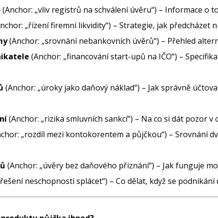
)
(Anchor: „vliv registrů na schválení úvěru“) – Informace o tom
nchor: „řízení firemní likvidity“) – Strategie, jak předcházet 
my
(Anchor: „srovnání nebankovních úvěrů“) – Přehled alter
nikatele
(Anchor: „financování start-upů na IČO“) – Specifika 
ů
(Anchor: „úroky jako daňový náklad“) – Jak správně účtova
ní
(Anchor: „rizika smluvních sankcí“) – Na co si dát pozor 
chor: „rozdíl mezi kontokorentem a půjčkou“) – Srovnání d
mů
(Anchor: „úvěry bez daňového přiznání“) – Jak funguje mo
řešení neschopnosti splácet“) – Co dělat, když se podnikání 