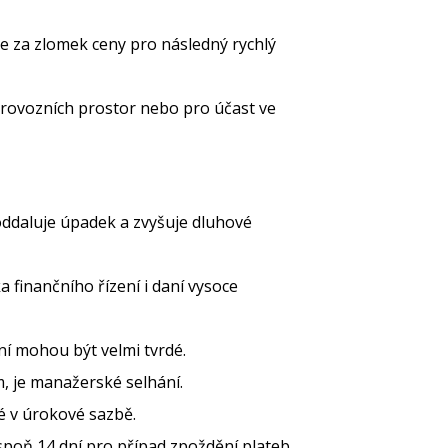
e za zlomek ceny pro následný rychlý
rovozních prostor nebo pro účast ve
ddaluje úpadek a zvyšuje dluhové
 finančního řízení i daní vysoce
ní mohou být velmi tvrdé.
m, je manažerské selhání.
é v úrokové sazbě.
spoň 14 dní pro případ zpoždění plateb