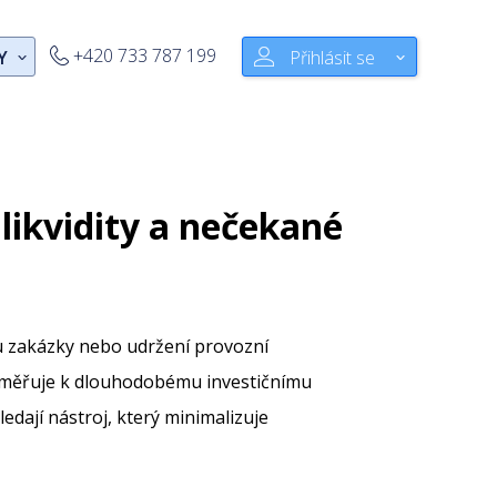
+420 733 787 199
Y
Přihlásit se
likvidity a nečekané
u zakázky nebo udržení provozní
měřuje k dlouhodobému investičnímu
edají nástroj, který minimalizuje