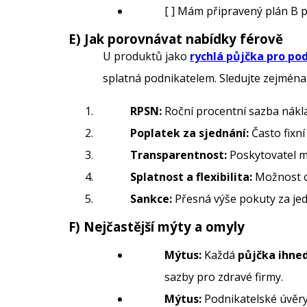
[ ] Mám připravený plán B p
E) Jak porovnávat nabídky férově
U produktů jako
rychlá půjčka pro po
splatná podnikatelem. Sledujte zejména
RPSN:
Roční procentní sazba náklad
Poplatek za sjednání:
Často fixní
Transparentnost:
Poskytovatel m
Splatnost a flexibilita:
Možnost od
Sankce:
Přesná výše pokuty za jed
F) Nejčastější mýty a omyly
Mýtus:
Každá
půjčka ihne
sazby pro zdravé firmy.
Mýtus:
Podnikatelské úvěry