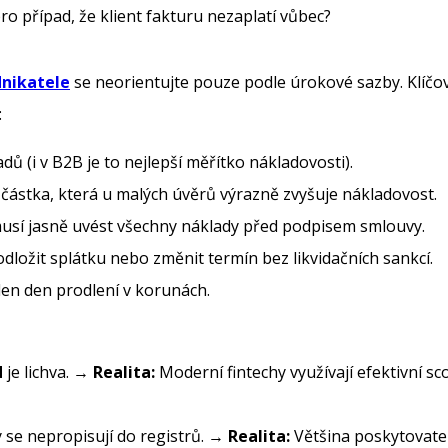
ro případ, že klient fakturu nezaplatí vůbec?
dnikatele
se neorientujte pouze podle úrokové sazby. Klíčo
:
ů (i v B2B je to nejlepší měřítko nákladovosti).
 částka, která u malých úvěrů výrazně zvyšuje nákladovost.
usí jasně uvést všechny náklady před podpisem smlouvy.
ložit splátku nebo změnit termín bez likvidačních sankcí.
en den prodlení v korunách.
d
je lichva. →
Realita:
Moderní fintechy využívají efektivní s
 se nepropisují do registrů. →
Realita:
Většina poskytovatel