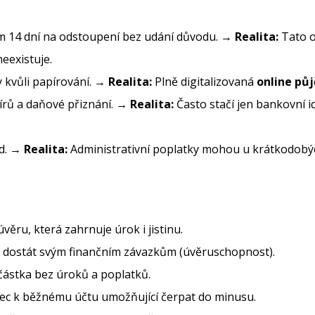
m 14 dní na odstoupení bez udání důvodu. →
Realita:
Tato o
eexistuje.
 kvůli papírování. →
Realita:
Plně digitalizovaná
online pů
írů a daňové přiznání. →
Realita:
Často stačí jen bankovní i
ad. →
Realita:
Administrativní poplatky mohou u krátkodobý
věru, která zahrnuje úrok i jistinu.
 dostát svým finančním závazkům (úvěruschopnost).
ástka bez úroků a poplatků.
c k běžnému účtu umožňující čerpat do minusu.