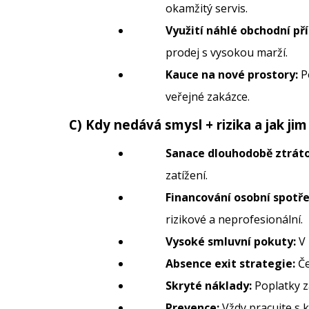
okamžitý servis.
Využití náhlé obchodní pří
prodej s vysokou marží.
Kauce na nové prostory:
Po
veřejné zakázce.
C) Kdy nedává smysl + rizika a jak jim
Sanace dlouhodobě ztrát
zatížení.
Financování osobní spotře
rizikové a neprofesionální.
Vysoké smluvní pokuty:
V 
Absence exit strategie:
Če
Skryté náklady:
Poplatky z
Prevence:
Vždy pracujte s 