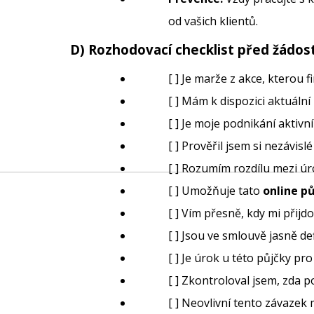
od vašich klientů.
D) Rozhodovací checklist před žádost
[ ] Je marže z akce, kterou f
[ ] Mám k dispozici aktuáln
[ ] Je moje podnikání aktiv
[ ] Prověřil jsem si nezávi
[ ] Rozumím rozdílu mezi ú
[ ] Umožňuje tato
online p
[ ] Vím přesně, kdy mi přijd
[ ] Jsou ve smlouvě jasně d
[ ] Je úrok u této půjčky 
[ ] Zkontroloval jsem, zda 
[ ] Neovlivní tento závazek 