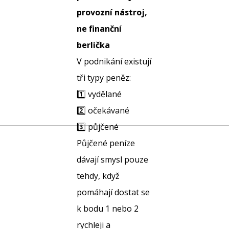
provozní nástroj,
ne finanční
berlička
V podnikání existují
tři typy peněz:
1️⃣ vydělané
2️⃣ očekávané
3️⃣ půjčené
Půjčené peníze
dávají smysl pouze
tehdy, když
pomáhají dostat se
k bodu 1 nebo 2
rychleji a