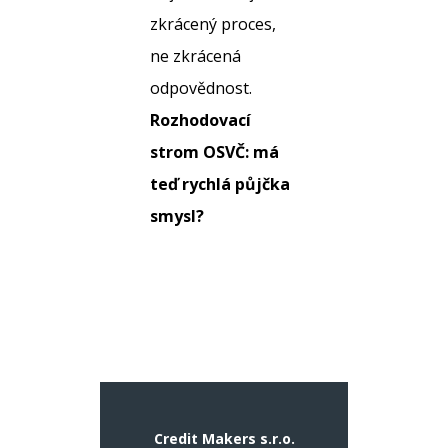
zkrácený proces,
ne zkrácená
odpovědnost.
Rozhodovací
strom OSVČ: má
teď rychlá půjčka
smysl?
Credit Makers s.r.o.