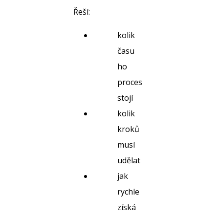
Řeší:
kolik
času
ho
proces
stojí
kolik
kroků
musí
udělat
jak
rychle
získá