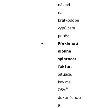
náklad
na
krátkodobé
vypůjčení
peněz.
Překlenutí
dlouhé
splatnosti
faktur:
Situace,
kdy má
OSVČ
dokončenou
a