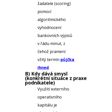
žadatele (scoring)
pomocí
algoritmického
vyhodnocení
bankovních výpisů
v řádu minut, z
čehož pramení
vžitý termín
půjčka
ihned
.
B) Kdy dává smysl
(konkrétní situace z praxe
podnikatele)
Využití externího
operativního
kapitálu je