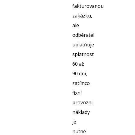
fakturovanou
zakázku,
ale
odběratel
uplatňuje
splatnost
60 až
90 dní,
zatímco
fixní
provozní
náklady
je
nutné