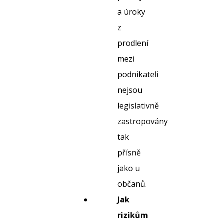
a úroky
z
prodlení
mezi
podnikateli
nejsou
legislativně
zastropovány
tak
přísně
jako u
občanů.
Jak
rizikům