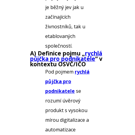
je běžný jev jak u
začínajících
živnostníků, tak u
etablovaných
společností.
A) Definice pojmu „
rychlá
půjčka pro podnikatele
“ v
kontextu OSVČ/IČO
Pod pojmem
rychlá
půjčka pro
podnikatele
se
rozumí úvěrový
produkt s vysokou
mírou digitalizace a
automatizace