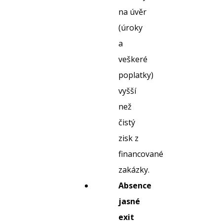
na úvěr
(úroky
a
veškeré
poplatky)
vyšší
než
čistý
zisk z
financované
zakázky.
Absence
jasné
exit