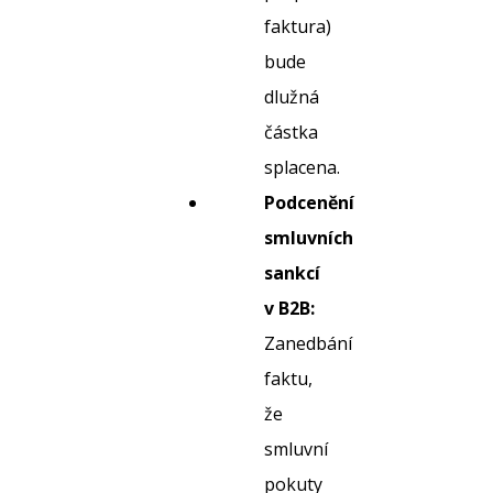
faktura)
bude
dlužná
částka
splacena.
Podcenění
smluvních
sankcí
v B2B:
Zanedbání
faktu,
že
smluvní
pokuty