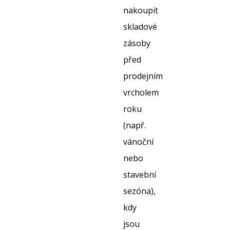
nakoupit
skladové
zásoby
před
prodejním
vrcholem
roku
(např.
vánoční
nebo
stavební
sezóna),
kdy
jsou