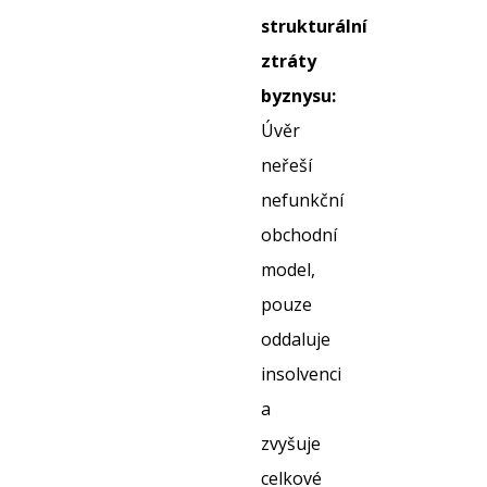
strukturální
ztráty
byznysu:
Úvěr
neřeší
nefunkční
obchodní
model,
pouze
oddaluje
insolvenci
a
zvyšuje
celkové