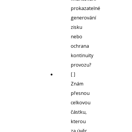
prokazatelné
generování
zisku
nebo
ochrana
kontinuity
provozu?
[ ]
Znám
přesnou
celkovou
částku,
kterou
za úvěr