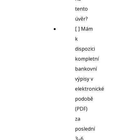
tento
úvěr?
[ ] Mám
k
dispozici
kompletní
bankovní
výpisy v
elektronické
podobě
(PDF)
za
poslední
3–6