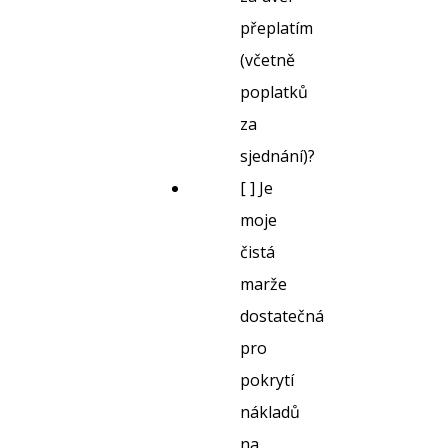
přeplatím
(včetně
poplatků
za
sjednání)?
[ ] Je
moje
čistá
marže
dostatečná
pro
pokrytí
nákladů
na