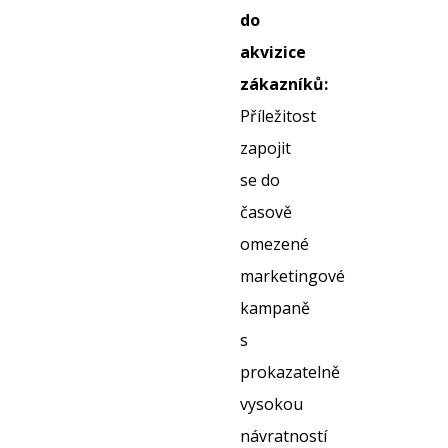
do
akvizice
zákazníků:
Příležitost
zapojit
se do
časově
omezené
marketingové
kampaně
s
prokazatelně
vysokou
návratností