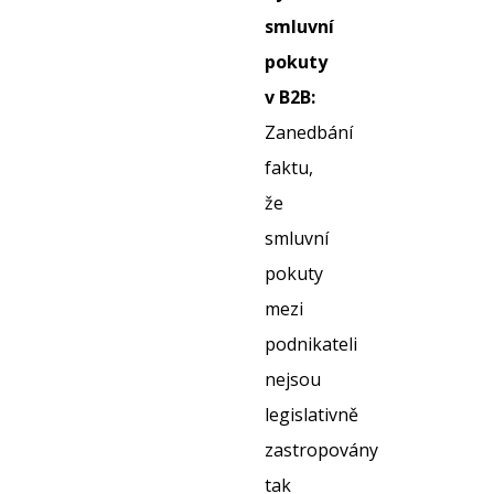
smluvní
pokuty
v B2B:
Zanedbání
faktu,
že
smluvní
pokuty
mezi
podnikateli
nejsou
legislativně
zastropovány
tak