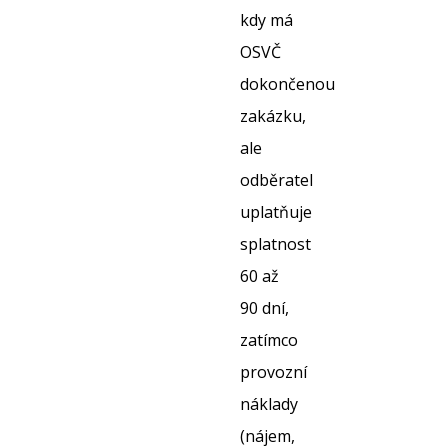
kdy má
OSVČ
dokončenou
zakázku,
ale
odběratel
uplatňuje
splatnost
60 až
90 dní,
zatímco
provozní
náklady
(nájem,