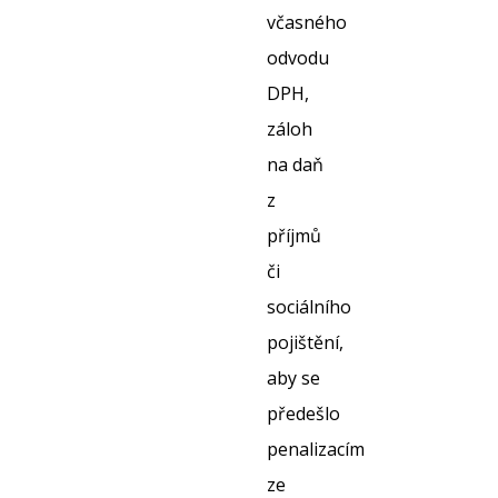
včasného
odvodu
DPH,
záloh
na daň
z
příjmů
či
sociálního
pojištění,
aby se
předešlo
penalizacím
ze