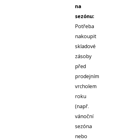
na
sezónu:
Potřeba
nakoupit
skladové
zásoby
před
prodejním
vrcholem
roku
(např.
vánoční
sezóna
nebo