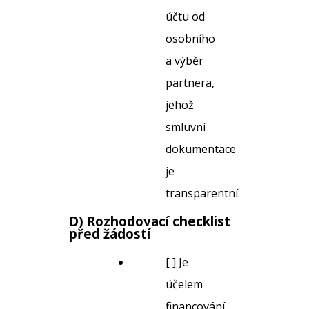
účtu od
osobního
a výběr
partnera,
jehož
smluvní
dokumentace
je
transparentní.
D) Rozhodovací checklist
před žádostí
[ ] Je
účelem
financování