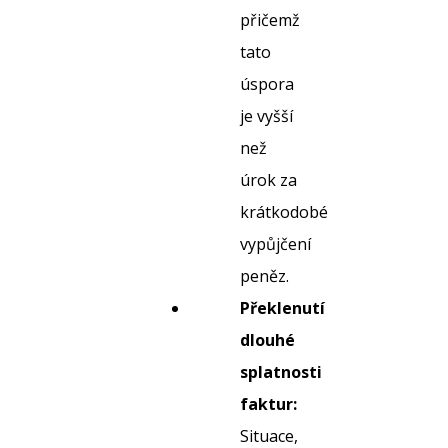
přičemž
tato
úspora
je vyšší
než
úrok za
krátkodobé
vypůjčení
peněz.
Překlenutí
dlouhé
splatnosti
faktur:
Situace,