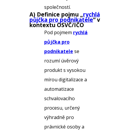
společností.
A) Definice pojmu „
rychlá
půjčka pro podnikatele
“ v
kontextu OSVČ/IČO
Pod pojmem
rychlá
půjčka pro
podnikatele
se
rozumí úvěrový
produkt s vysokou
mírou digitalizace a
automatizace
schvalovacího
procesu, určený
výhradně pro
právnické osoby a