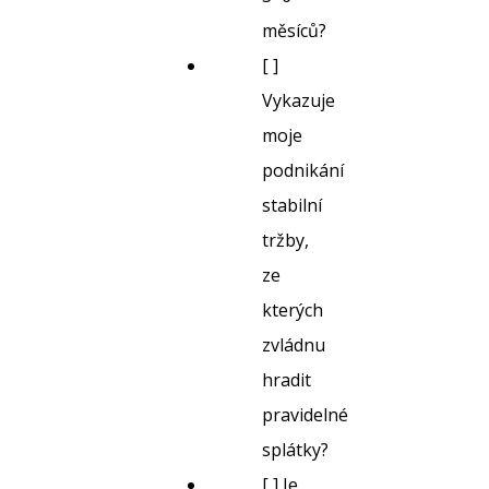
měsíců?
[ ]
Vykazuje
moje
podnikání
stabilní
tržby,
ze
kterých
zvládnu
hradit
pravidelné
splátky?
[ ] Je