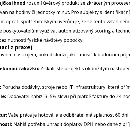
ůjčka ihned
rozumí úvěrový produkt se zkráceným procesem 
án na hodiny či jednotky minut. Pro subjekty s identifikační
em oproti spotřebitelským úvěrům je, že se tento vztah neř
poskytovatelům využívat automatizovaný scoring a technol
bez nutnosti fyzické návštěvy pobočky.
ací z praxe)
tivním nástrojem, pokud slouží jako „most“ k budoucím pří
čekanou zakázku:
Získali jste projekt s okamžitým nástupe
:
Porucha dodávky, stroje nebo IT infrastruktury, která pří
le:
Dodavatel nabízí 3–5% slevu při platbě faktury do 24 hodi
ur:
Vaše práce je hotová, ale odběratel má splatnost 60 dní 
osti:
Náhlá potřeba uhradit doplatky DPH nebo daně z příj