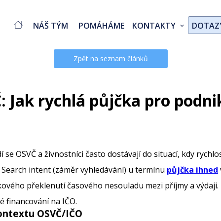
NÁŠ TÝM
POMÁHÁME
KONTAKTY
DOTAZ
Zpět na seznam článků
 Jak rychlá půjčka pro podnik
e OSVČ a živnostníci často dostávají do situací, kdy rychlo
. Search intent (záměr vyhledávání) u termínu
půjčka ihned
skového překlenutí časového nesouladu mezi příjmy a výdaji
é financování na IČO.
kontextu OSVČ/IČO