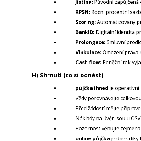
Jistina:
Původní zapůjčená č
RPSN:
Roční procentní sazba
Scoring:
Automatizovaný pro
BankID:
Digitální identita 
Prolongace:
Smluvní prodlo
Vinkulace:
Omezení práva na
Cash flow:
Peněžní tok vyjad
H) Shrnutí (co si odnést)
půjčka ihned
je operativní
Vždy porovnávejte celkovou 
Před žádostí mějte připrave
Náklady na úvěr jsou u OS
Pozornost věnujte zejména s
online půjčka
je dnes díky 