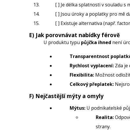
[ ] Je délka splatnosti v souladu 
[ ] Jsou úroky a poplatky pro mě
[ ] Existuje alternativa (např. fac
E) Jak porovnávat nabídky férově
U produktu typu
půjčka ihned
není úro
Transparentnost poplatk
Rychlost vyplacení:
Zda je 
Flexibilita:
Možnost odložit
Celkový přeplatek:
Nejsroz
F) Nejčastější mýty a omyly
Mýtus:
U podnikatelské půjč
Realita:
Odpověd
strany.