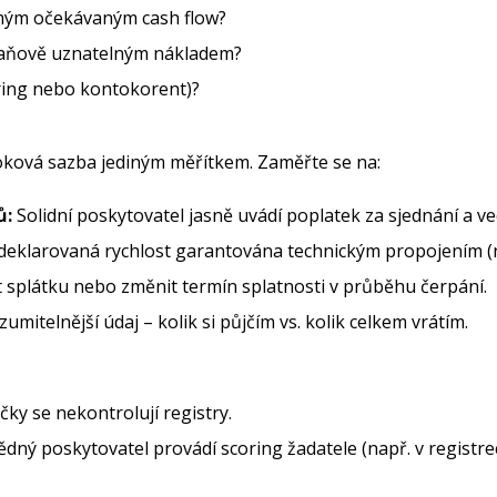
s mým očekávaným cash flow?
 daňově uznatelným nákladem?
toring nebo kontokorent)?
ková sazba jediným měřítkem. Zaměřte se na:
ů:
Solidní poskytovatel jasně uvádí poplatek za sjednání a ve
deklarovaná rychlost garantována technickým propojením (n
 splátku nebo změnit termín splatnosti v průběhu čerpání.
umitelnější údaj – kolik si půjčím vs. kolik celkem vrátím.
ky se nekontrolují registry.
ný poskytovatel provádí scoring žadatele (např. v registr