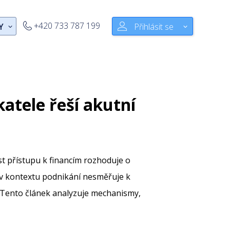
+420 733 787 199
Y
Přihlásit se
atele řeší akutní
st přístupu k financím rozhoduje o
v kontextu podnikání nesměřuje k
. Tento článek analyzuje mechanismy,