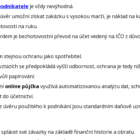
podnikatele
je vždy nevýhodná.
věr umožní získat zakázku s vysokou marží, je náklad na kapit
tovosti na ruku.
dem je bezhotovostní převod na účet vedený na IČO z důvodu
 stejnou ochranu jako spotřebitel.
ztazích se předpokládá vyšší odbornost, ochrana je tedy nižš
vůli papírování.
ní
online půjčka
využívá automatizovanou analýzu dat, schv
do účetnictví.
z úvěru použitého k podnikání jsou standardním daňově uz
splácet své závazky na základě finanční historie a obratu.