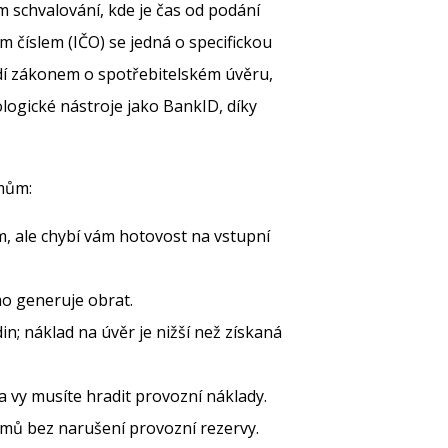
schvalování, kde je čas od podání
m číslem (IČO) se jedná o specifickou
ídí zákonem o spotřebitelském úvěru,
ogické nástroje jako BankID, díky
jmům:
m, ale chybí vám hotovost na vstupní
mo generuje obrat.
n; náklad na úvěr je nižší než získaná
a vy musíte hradit provozní náklady.
mů bez narušení provozní rezervy.