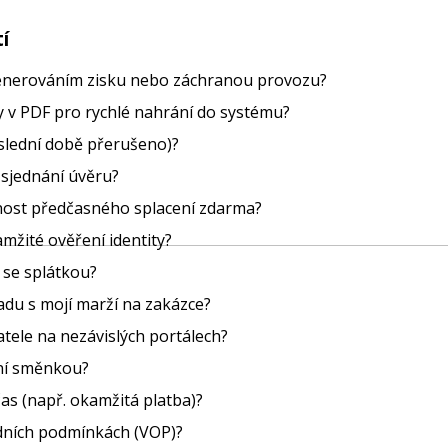
í
 generováním zisku nebo záchranou provozu?
sy v PDF pro rychlé nahrání do systému?
poslední době přerušeno)?
 sjednání úvěru?
st předčasného splacení zdarma?
mžité ověření identity?
í se splátkou?
ladu s mojí marží na zakázce?
atele na nezávislých portálech?
ení směnkou?
čas (např. okamžitá platba)?
ních podmínkách (VOP)?