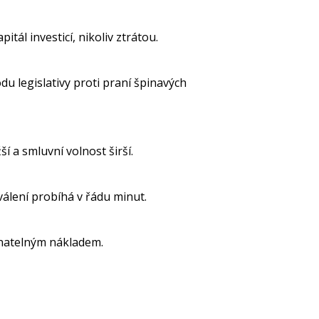
ál investicí, nikoliv ztrátou.
 legislativy proti praní špinavých
í a smluvní volnost širší.
álení probíhá v řádu minut.
natelným nákladem.