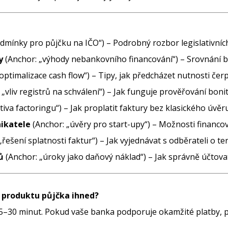
dmínky pro půjčku na IČO“) – Podrobný rozbor legislativníc
y
(Anchor: „výhody nebankovního financování“) – Srovnání 
optimalizace cash flow“) – Tipy, jak předcházet nutnosti čerp
„vliv registrů na schválení“) – Jak funguje prověřování boni
tiva factoringu“) – Jak proplatit faktury bez klasického úvěru
nikatele
(Anchor: „úvěry pro start-upy“) – Možnosti financov
„řešení splatnosti faktur“) – Jak vyjednávat s odběrateli o te
ů
(Anchor: „úroky jako daňový náklad“) – Jak správně účtova
u produktu půjčka ihned?
5–30 minut. Pokud vaše banka podporuje okamžité platby, p