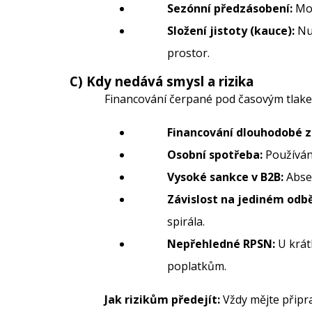
Sezónní předzásobení:
Mož
Složení jistoty (kauce):
Nut
prostor.
C) Kdy nedává smysl a rizika
Financování čerpané pod časovým tlakem
Financování dlouhodobé z
Osobní spotřeba:
Používá
Vysoké sankce v B2B:
Absen
Závislost na jediném odbě
spirála.
Nepřehledné RPSN:
U krát
poplatkům.
Jak rizikům předejít:
Vždy mějte připrav