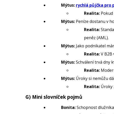
Mýtus:
rychlá půjčka pro 
Realita:
Pokud ú
Mýtus:
Peníze dostanu v ho
Realita:
Standar
peněz (AML).
Mýtus:
Jako podnikatel mám
Realita:
V B2B v
Mýtus:
Schválení trvá dny k
Realita:
Moder
Mýtus:
Úroky si nemůžu dát 
Realita:
Úroky 
G) Mini slovníček pojmů
Bonita:
Schopnost dlužníka 