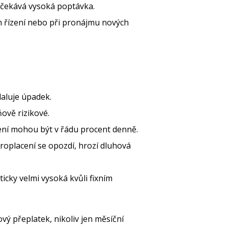
očekává vysoká poptávka.
 řízení nebo při pronájmu nových
aluje úpadek.
ově rizikové.
ení mohou být v řádu procent denně.
proplacení se opozdí, hrozí dluhová
cky velmi vysoká kvůli fixním
ový přeplatek, nikoliv jen měsíční