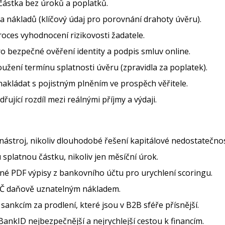
ástka bez úroků a poplatků.
 nákladů (klíčový údaj pro porovnání drahoty úvěru).
ces vyhodnocení rizikovosti žadatele.
pro bezpečné ověření identity a podpis smluv online.
užení termínu splatnosti úvěru (zpravidla za poplatek).
kládat s pojistným plněním ve prospěch věřitele.
řující rozdíl mezi reálnými příjmy a výdaji.
 nástroj, nikoliv dlouhodobé řešení kapitálové nedostatečnos
splatnou částku, nikoliv jen měsíční úrok.
né PDF výpisy z bankovního účtu pro urychlení scoringu.
VČ daňově uznatelným nákladem.
ankcím za prodlení, které jsou v B2B sféře přísnější.
BankID nejbezpečnější a nejrychlejší cestou k financím.