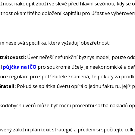
nost nakoupit zboží ve slevě před hlavní sezónou, kdy se 
nost okamžitého doložení kapitálu pro účast ve výběrovém
 nese svá specifika, která vyžadují obezřetnost:
trátovosti:
Úvěr neřeší nefunkční byznys model, pouze odd
ní
půjčka na IČO
pro soukromé účely je neekonomické a daň
ce regulace pro spotřebitele znamená, že pokuty za prodl
rateli:
Pokud se splátka úvěru opírá o jednu fakturu, jejíž 
kodobých úvěrů může být roční procentní sazba nákladů opti
ený záložní plán (exit strategii) a předem si spočítejte celk