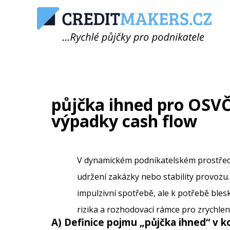
půjčka ihned pro OSVČ:
výpadky cash flow
V dynamickém podnikatelském prostředí s
udržení zakázky nebo stability provozu
impulzivní spotřebě, ale k potřebě ble
rizika a rozhodovací rámce pro zrychlen
A) Definice pojmu „
půjčka ihned
“ v 