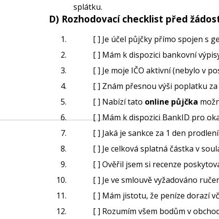
splátku.
D) Rozhodovací checklist před žádost
[ ] Je účel půjčky přímo spojen s
[ ] Mám k dispozici bankovní výpi
[ ] Je moje IČO aktivní (nebylo v 
[ ] Znám přesnou výši poplatku za
[ ] Nabízí tato
online půjčka
možno
[ ] Mám k dispozici BankID pro oka
[ ] Jaká je sankce za 1 den prodlen
[ ] Je celková splatná částka v sou
[ ] Ověřil jsem si recenze poskytov
[ ] Je ve smlouvě vyžadováno ruč
[ ] Mám jistotu, že peníze dorazí v
[ ] Rozumím všem bodům v obchod