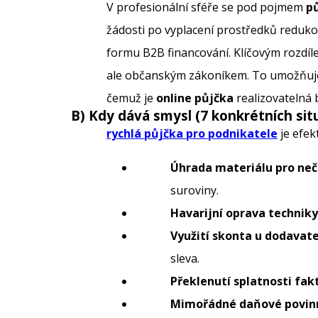
V profesionální sféře se pod pojmem
p
žádosti po vyplacení prostředků redukov
formu B2B financování. Klíčovým rozdíl
ale občanským zákoníkem. To umožňuje 
čemuž je
online půjčka
realizovatelná 
B) Kdy dává smysl (7 konkrétních situ
rychlá půjčka pro podnikatele
je efek
Úhrada materiálu pro ne
suroviny.
Havarijní oprava techniky
Využití skonta u dodavate
sleva.
Překlenutí splatnosti fakt
Mimořádné daňové povinn