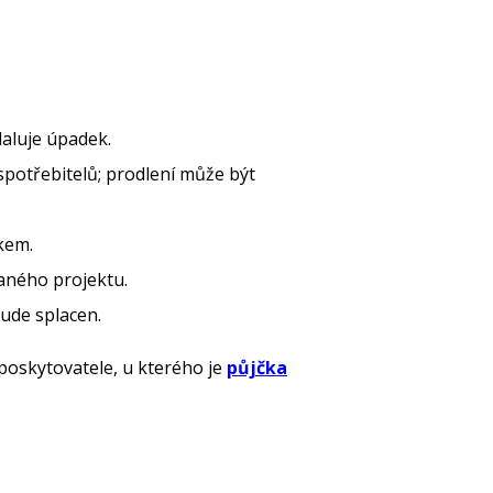
aluje úpadek.
potřebitelů; prodlení může být
kem.
aného projektu.
ude splacen.
poskytovatele, u kterého je
půjčka