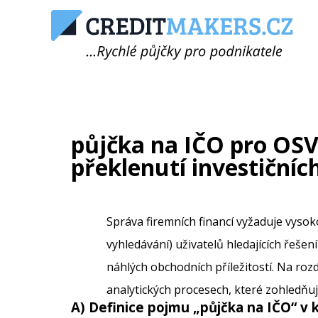
půjčka na IČO pro OSVČ
překlenutí investičníc
Správa firemních financí vyžaduje vysok
vyhledávání) uživatelů hledajících řešen
náhlých obchodních příležitostí. Na roz
analytických procesech, které zohledňu
A) Definice pojmu „
půjčka na IČO
“ v