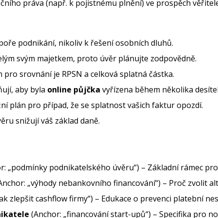
ního práva (např. k pojistnému plnění) ve prospěch věřitele
poře podnikání, nikoliv k řešení osobních dluhů.
celým svým majetkem, proto úvěr plánujte zodpovědně.
 pro srovnání je RPSN a celková splatná částka.
ují, aby byla
online půjčka
vyřízena během několika desíte
ní plán pro případ, že se splatnost vašich faktur opozdí.
ru snižují váš základ daně.
r: „podmínky podnikatelského úvěru“) – Základní rámec pro 
Anchor: „výhody nebankovního financování“) – Proč zvolit al
ak zlepšit cashflow firmy“) – Edukace o prevenci platební ne
nikatele
(Anchor: „financování start-upů“) – Specifika pro no