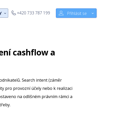
+420 733 787 199
Y
Přihlásit se
ení cashflow a
odnikatelů. Search intent (záměr
ty pro provozní účely nebo k realizaci
 postaveno na odlišném právním rámci a
třeby.