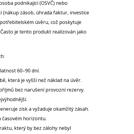
 osoba podnikající (OSVČ) nebo
i (nákup zásob, úhrada faktur, investice
spotřebitelském úvěru, což poskytuje
Často je tento produkt realizován jako
ch:
latnost 60–90 dní.
ě, která je vyšší než náklad na úvěr.
příjmů bez narušení provozní rezervy.
jvýhodnější.
neruje zisk a vyžaduje okamžitý zásah.
m časovém horizontu.
aktu, který by bez zálohy nebyl