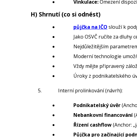
Vinkulace:
Omezení dispozič
H) Shrnutí (co si odnést)
půjčka na IČO
slouží k pod
Jako OSVČ ručíte za dluhy 
Nejdůležitějším parametrem
Moderní technologie umožň
Vždy mějte připravený zálož
Úroky z podnikatelského úvě
Interní prolinkování (návrh):
Podnikatelský úvěr
(Ancho
Nebankovní financování
(
Řízení cashflow
(Anchor: „j
Půjčka pro začínající pod