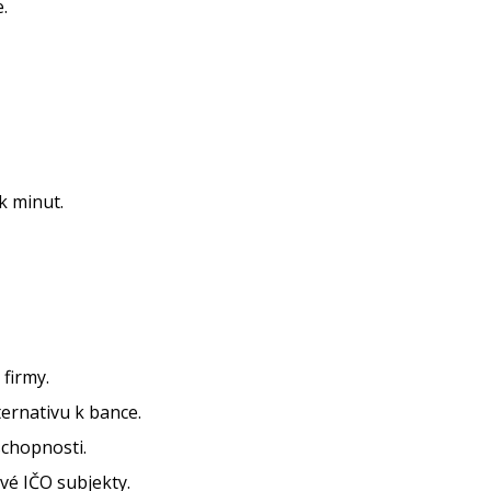
.
k minut.
firmy.
ternativu k bance.
schopnosti.
vé IČO subjekty.