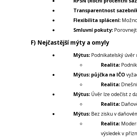
RPSN (Roční procentní sa
Transparentnost sazební
Flexibilita splácení:
Možnos
Smluvní pokuty:
Porovnejte
F) Nejčastější mýty a omyly
Mýtus:
Podnikatelský úvěr 
Realita:
Podnika
Mýtus:
půjčka na IČO
vyžad
Realita:
Dnešn
Mýtus:
Úvěr lze odečíst z da
Realita:
Daňově 
Mýtus:
Bez zisku v daňovém
Realita:
Moderní
výsledek v přizn