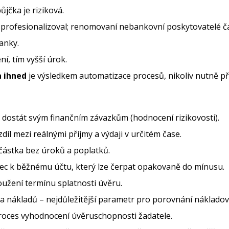
jčka je riziková.
profesionalizoval; renomovaní nebankovní poskytovatelé čas
anky.
ní, tím vyšší úrok.
 ihned
je výsledkem automatizace procesů, nikoliv nutně př
dostát svým finančním závazkům (hodnocení rizikovosti).
díl mezi reálnými příjmy a výdaji v určitém čase.
ástka bez úroků a poplatků.
c k běžnému účtu, který lze čerpat opakovaně do mínusu.
užení termínu splatnosti úvěru.
a nákladů – nejdůležitější parametr pro porovnání nákladov
oces vyhodnocení úvěruschopnosti žadatele.