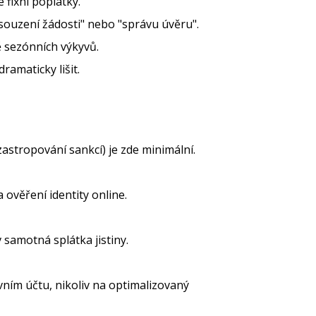
 fixní poplatky.
souzení žádosti" nebo "správu úvěru".
 sezónních výkyvů.
ramaticky lišit.
astropování sankcí) je zde minimální.
ověření identity online.
samotná splátka jistiny.
ním účtu, nikoliv na optimalizovaný