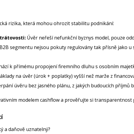
cká rizika, která mohou ohrozit stabilitu podnikání:
trátovosti:
Úvěr neřeší nefunkční byznys model, pouze odd
B2B segmentu nejsou pokuty regulovány tak přísně jako u s
ází k přímému propojení firemního dluhu s osobním majet
klady na úvěr (úrok + poplatky) vyšší než marže z financov
rpání úvěru bez jasného plánu, z jakých budoucích příjmů b
ativním modelem cashflow a prověřujte si transparentnost 
í
ský a daňově uznatelný?