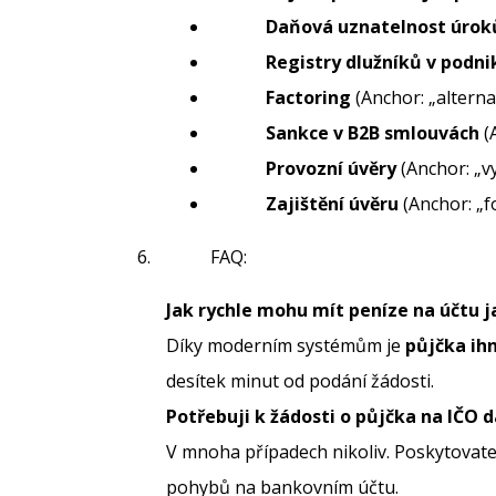
Daňová uznatelnost úrok
Registry dlužníků v podni
Factoring
(Anchor: „alterna
Sankce v B2B smlouvách
(A
Provozní úvěry
(Anchor: „v
Zajištění úvěru
(Anchor: „f
FAQ:
Jak rychle mohu mít peníze na účtu 
Díky moderním systémům je
půjčka ih
desítek minut od podání žádosti.
Potřebuji k žádosti o půjčka na IČO 
V mnoha případech nikoliv. Poskytovatel
pohybů na bankovním účtu.