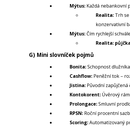
Mýtus:
Každá nebankovní pů
Realita:
Trh se 
konzervativní b
Mýtus:
Čím rychlejší schvále
Realita:
půjčka
G) Mini slovníček pojmů
Bonita:
Schopnost dlužníka 
Cashflow:
Peněžní tok – roz
Jistina:
Původní zapůjčená č
Kontokorent:
Úvěrový ráme
Prolongace:
Smluvní prodlo
RPSN:
Roční procentní sazb
Scoring:
Automatizovaný pr