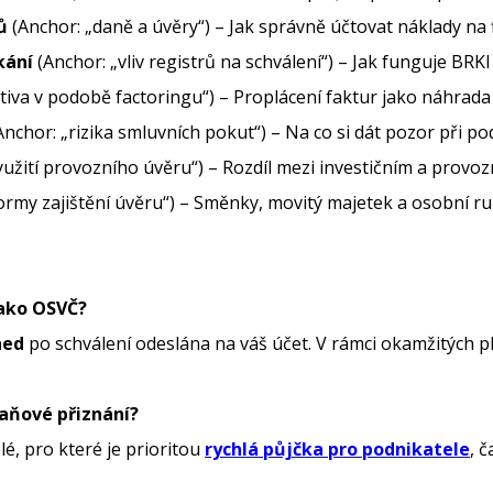
ů
(Anchor: „daně a úvěry“) – Jak správně účtovat náklady na 
kání
(Anchor: „vliv registrů na schválení“) – Jak funguje BRKI
tiva v podobě factoringu“) – Proplácení faktur jako náhrada
nchor: „rizika smluvních pokut“) – Na co si dát pozor při po
yužití provozního úvěru“) – Rozdíl mezi investičním a provoz
ormy zajištění úvěru“) – Směnky, movitý majetek a osobní ru
jako OSVČ?
ned
po schválení odeslána na váš účet. V rámci okamžitých 
daňové přiznání?
é, pro které je prioritou
rychlá půjčka pro podnikatele
, 