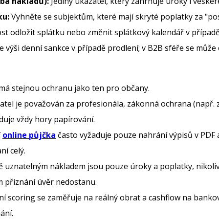
zba nákladů):
Jediný ukazatel, který zahrnuje úroky i veškeré
ku:
Vyhněte se subjektům, které mají skryté poplatky za "po
t odložit splátku nebo změnit splátkový kalendář v případě
 výši denní sankce v případě prodlení; v B2B sféře se může d
má stejnou ochranu jako ten pro občany.
tel je považován za profesionála, zákonná ochrana (např. z
uje vždy hory papírování.
í
online půjčka
často vyžaduje pouze nahrání výpisů v PDF a 
ní celý.
uznatelným nákladem jsou pouze úroky a poplatky, nikoliv 
 přiznání úvěr nedostanu.
 scoring se zaměřuje na reálný obrat a cashflow na bankov
ání.