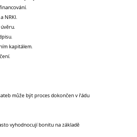
financování.
 a NRKI.
 úvěru.
dpisu.
ním kapitálem.
čení.
plateb může být proces dokončen v řádu
často vyhodnocují bonitu na základě