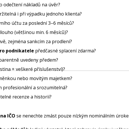
o odečtení nákladů na úvěr?
ržitelná i při výpadku jednoho klienta?
vního účtu za poslední 3–6 měsíců?
 dlouho (většinou min. 6 měsíců)?
vě, zejména sankcím za prodlení?
pro podnikatele
předčasné splacení zdarma?
nsparentně uvedeny předem?
jistina + veškeré příslušenství)?
í směnkou nebo movitým majetkem?
m profesionální a srozumitelná?
elné recenze a historii?
 na IČO
se nenechte zmást pouze nízkým nominálním úrokem