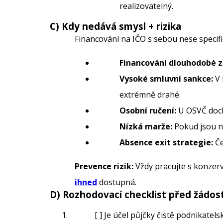
realizovatelný.
C) Kdy nedává smysl + rizika
Financování na IČO s sebou nese specifi
Financování dlouhodobé z
Vysoké smluvní sankce:
V 
extrémně drahé.
Osobní ručení:
U OSVČ doch
Nízká marže:
Pokud jsou ná
Absence exit strategie:
Če
Prevence rizik:
Vždy pracujte s konzerv
ihned
dostupná.
D) Rozhodovací checklist před žádost
[ ] Je účel půjčky čistě podnikatel