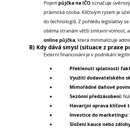
Pojem
půjčka na IČO
označuje úvěrový 
právnická osoba. Klíčovým rysem je účel
do technologií). Z pohledu legislativy 
oběma stranám větší smluvní volnost, al
online půjčka
, která minimalizuje admin
B) Kdy dává smysl (situace z praxe p
Externí financování je v podnikání legit
Překlenutí splatnosti fakt
Využití dodavatelského s
Mimořádné daňové povinn
Sezónní předzásobení:
Nák
Havarijní oprava klíčové 
Investice do marketingu:
Složení kauce nebo zálohy