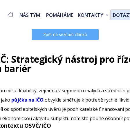
NÁŠ TÝM
POMÁHÁME
KONTAKTY
DOTAZ
Zpět na seznam článků
: Strategický nástroj pro říz
h bariér
ou míru flexibility, zejména v segmentu malých a středních p
í jako
půjčka na IČO
obvykle směřuje k potřebě rychlé likvidi
díl od spotřebitelských úvěrů je podnikatelské financování
jí ekonomickou aktivitu subjektu namísto pouhé osobní spo
 kontextu OSVČ/IČO