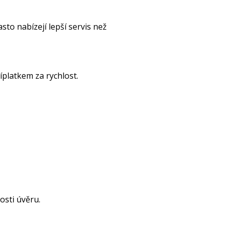
to nabízejí lepší servis než
íplatkem za rychlost.
osti úvěru.