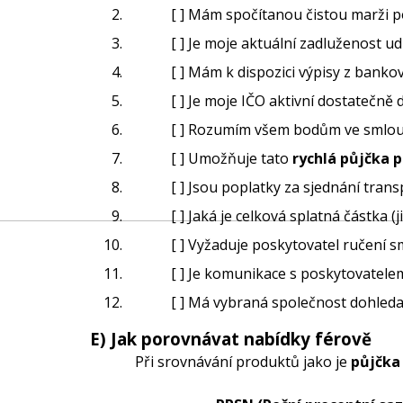
[ ] Mám spočítanou čistou marži p
[ ] Je moje aktuální zadluženost ud
[ ] Mám k dispozici výpisy z banko
[ ] Je moje IČO aktivní dostatečně
[ ] Rozumím všem bodům ve smlou
[ ] Umožňuje tato
rychlá půjčka 
[ ] Jsou poplatky za sjednání tra
[ ] Jaká je celková splatná částka (
[ ] Vyžaduje poskytovatel ručen
[ ] Je komunikace s poskytovatele
[ ] Má vybraná společnost dohledat
E) Jak porovnávat nabídky férově
Při srovnávání produktů jako je
půjčka