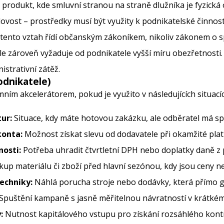
produkt, kde smluvní stranou na straně dlužníka je fyzická
ovost – prostředky musí být využity k podnikatelské činnost
se tento vztah řídí občanským zákoníkem, nikoliv zákonem o 
e zároveň vyžaduje od podnikatele vyšší míru obezřetnosti. 
istrativní zátěž.
odnikatele)
imním akcelerátorem, pokud je využito v následujících situací
ur:
Situace, kdy máte hotovou zakázku, ale odběratel má sp
konta:
Možnost získat slevu od dodavatele při okamžité platb
osti:
Potřeba uhradit čtvrtletní DPH nebo doplatky daně z 
up materiálu či zboží před hlavní sezónou, kdy jsou ceny ne
techniky:
Náhlá porucha stroje nebo dodávky, která přímo ge
Spuštění kampaně s jasně měřitelnou návratností v krátké
:
Nutnost kapitálového vstupu pro získání rozsáhlého kontr