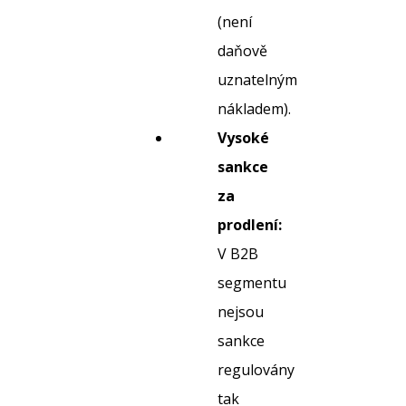
(není
daňově
uznatelným
nákladem).
Vysoké
sankce
za
prodlení:
V B2B
segmentu
nejsou
sankce
regulovány
tak