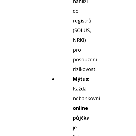
nahlíží
do
registrů
(SOLUS,
NRKI)
pro
posouzení
rizikovosti.
Mýtus:
Každá
nebankovní
online
půjčka
je