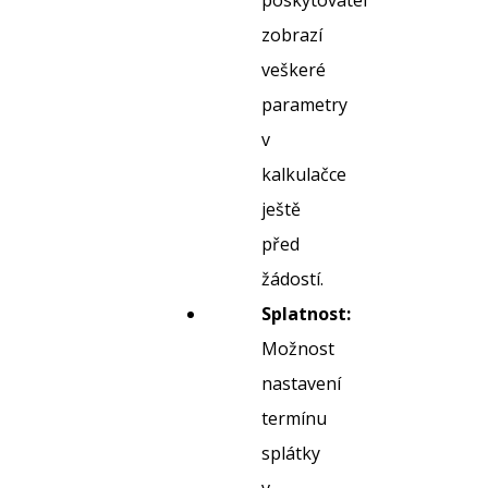
poskytovatel
zobrazí
veškeré
parametry
v
kalkulačce
ještě
před
žádostí.
Splatnost:
Možnost
nastavení
termínu
splátky