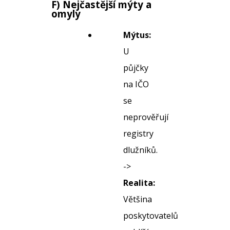
F) Nejčastější mýty a
omyly
Mýtus:
U
půjčky
na IČO
se
neprověřují
registry
dlužníků.
->
Realita:
Většina
poskytovatelů