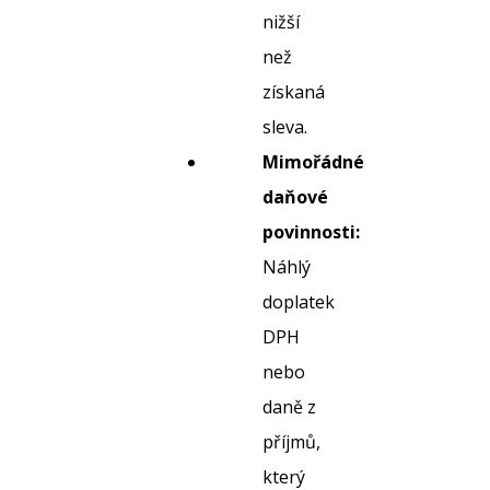
nižší
než
získaná
sleva.
Mimořádné
daňové
povinnosti:
Náhlý
doplatek
DPH
nebo
daně z
příjmů,
který