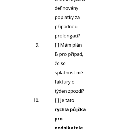
definovány
poplatky za
případnou
prolongaci?
[ ] Mám plán
B pro případ,
že se
splatnost mé
faktury o
týden zpozdí?
[ ] Je tato
rychlá půjčka
pro
podnikatele