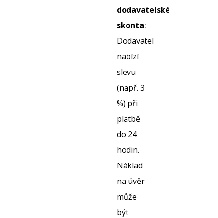
dodavatelského
skonta:
Dodavatel
nabízí
slevu
(např. 3
%) při
platbě
do 24
hodin.
Náklad
na úvěr
může
být