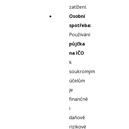
zatížení.
Osobní
spotřeba:
Používání
půjčka
na IČO
k
soukromým
účelům
je
finančně
i
daňově
rizikové