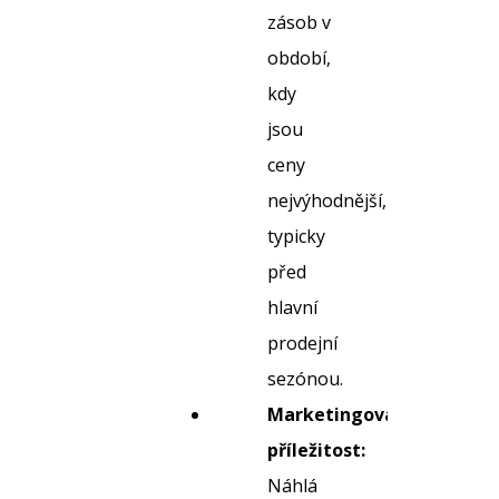
zásob v
období,
kdy
jsou
ceny
nejvýhodnější,
typicky
před
hlavní
prodejní
sezónou.
Marketingová
příležitost:
Náhlá