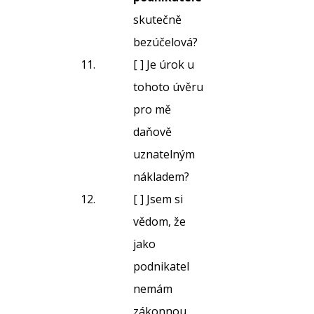
skutečně
bezúčelová?
[ ] Je úrok u
tohoto úvěru
pro mě
daňově
uznatelným
nákladem?
[ ] Jsem si
vědom, že
jako
podnikatel
nemám
zákonnou