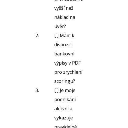
vyšší než
náklad na
úvěr?
[ ] Mám k
dispozici
bankovní
výpisy v PDF
pro zrychlení
scoringu?
[ ] Je moje
podnikání
aktivní a
vykazuje
pravidelné