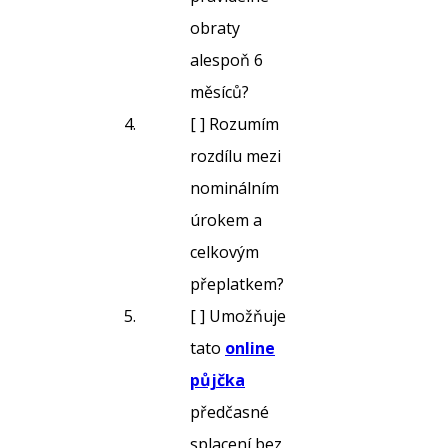
obraty
alespoň 6
měsíců?
[ ] Rozumím
rozdílu mezi
nominálním
úrokem a
celkovým
přeplatkem?
[ ] Umožňuje
tato
online
půjčka
předčasné
splacení bez