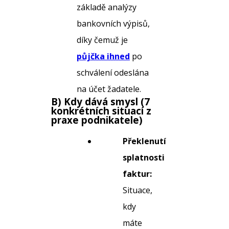
základě analýzy
bankovních výpisů,
díky čemuž je
půjčka ihned
po
schválení odeslána
na účet žadatele.
B) Kdy dává smysl (7
konkrétních situací z
praxe podnikatele)
Překlenutí
splatnosti
faktur:
Situace,
kdy
máte