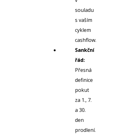
v
souladu
s vaším
cyklem
cashflow.
Sankční
řád:
Přesná
definice
pokut
za 1., 7.
a 30.
den
prodlení.