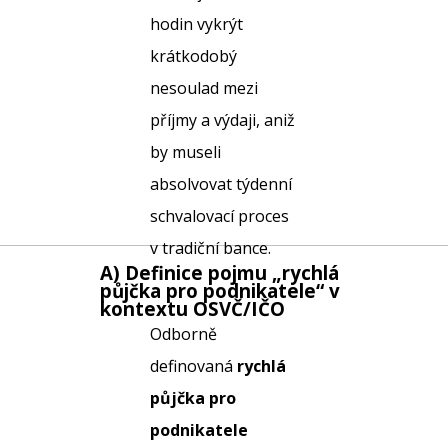
hodin vykrýt
krátkodobý
nesoulad mezi
příjmy a výdaji, aniž
by museli
absolvovat týdenní
schvalovací proces
v tradiční bance.
A) Definice pojmu „
rychlá
půjčka pro podnikatele
“ v
kontextu OSVČ/IČO
Odborně
definovaná
rychlá
půjčka pro
podnikatele