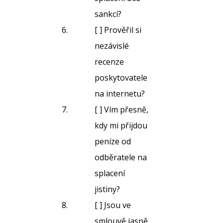
sankcí?
[ ] Prověřil si
nezávislé
recenze
poskytovatele
na internetu?
[ ] Vím přesně,
kdy mi přijdou
peníze od
odběratele na
splacení
jistiny?
[ ] Jsou ve
smlouvě jasně