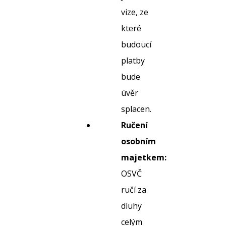
vize, ze
které
budoucí
platby
bude
úvěr
splacen.
Ručení
osobním
majetkem:
OSVČ
ručí za
dluhy
celým