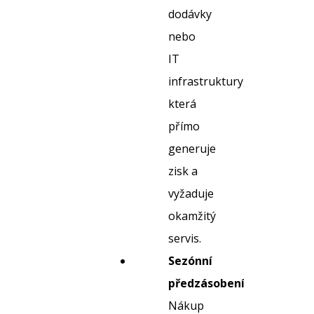
dodávky
nebo
IT
infrastruktury,
která
přímo
generuje
zisk a
vyžaduje
okamžitý
servis.
Sezónní
předzásobení:
Nákup