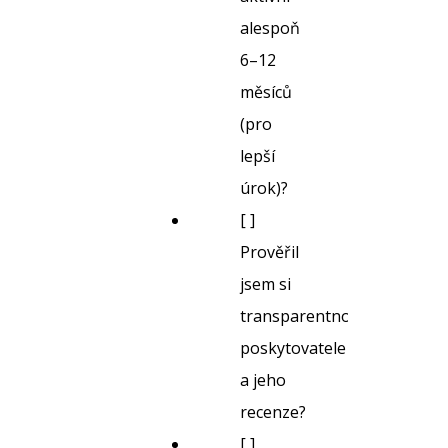
alespoň
6–12
měsíců
(pro
lepší
úrok)?
[ ]
Prověřil
jsem si
transparentnost
poskytovatele
a jeho
recenze?
[ ]