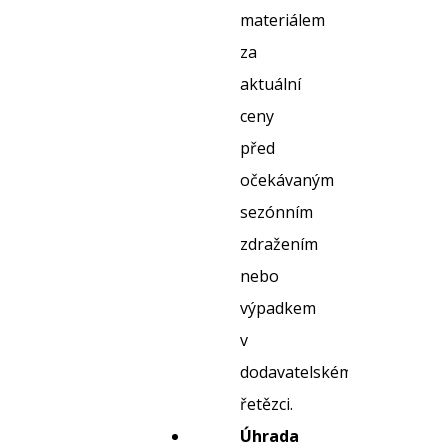
materiálem
za
aktuální
ceny
před
očekávaným
sezónním
zdražením
nebo
výpadkem
v
dodavatelském
řetězci.
Úhrada