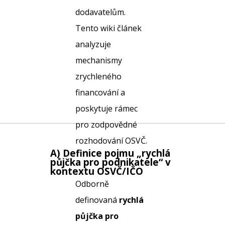
dodavatelům.
Tento wiki článek
analyzuje
mechanismy
zrychleného
financování a
poskytuje rámec
pro zodpovědné
rozhodování OSVČ.
A) Definice pojmu „
rychlá
půjčka pro podnikatele
“ v
kontextu OSVČ/IČO
Odborně
definovaná
rychlá
půjčka pro