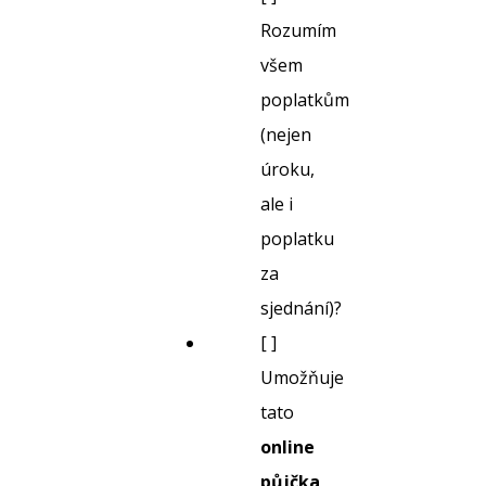
Rozumím
všem
poplatkům
(nejen
úroku,
ale i
poplatku
za
sjednání)?
[ ]
Umožňuje
tato
online
půjčka