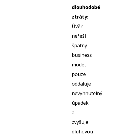
dlouhodobé
ztráty:
Úvěr
neřeší
špatný
business
model;
pouze
oddaluje
nevyhnutelný
úpadek
a
zvyšuje
dluhovou