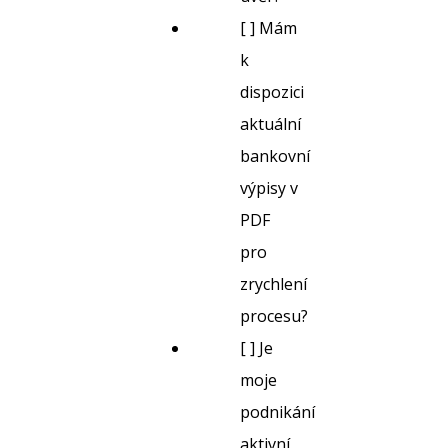
[ ] Mám
k
dispozici
aktuální
bankovní
výpisy v
PDF
pro
zrychlení
procesu?
[ ] Je
moje
podnikání
aktivní