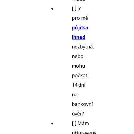
[ ] Je
pro mě
půjčka
ihned
nezbytná,
nebo
mohu
počkat
14 dní
na
bankovní
úvěr?
[ ] Mám
připravený