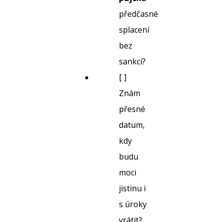
předčasné
splacení
bez
sankcí?
[ ]
Znám
přesné
datum,
kdy
budu
moci
jistinu i
s úroky
vrátit?