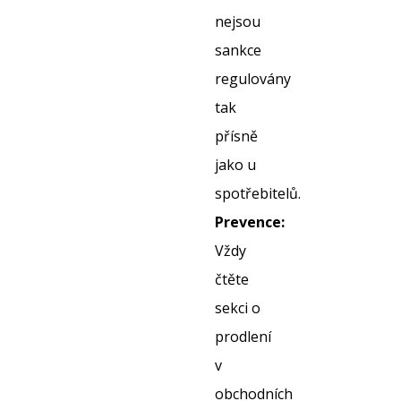
nejsou
sankce
regulovány
tak
přísně
jako u
spotřebitelů.
Prevence:
Vždy
čtěte
sekci o
prodlení
v
obchodních