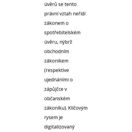
úvěrů se tento
právní vztah neřídí
zákonem o
spotřebitelském
úvěru, nýbrž
obchodním
zákoníkem
(respektive
ujednáními o
zápůjčce v
občanském
zákoníku). Klíčovým
rysem je
digitalizovaný