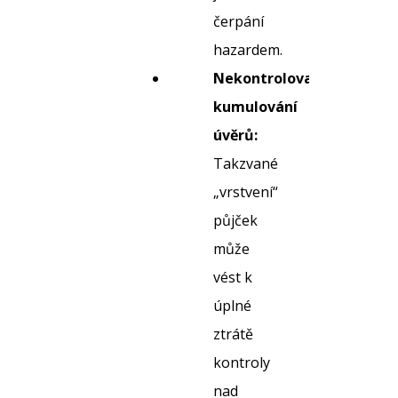
čerpání
hazardem.
Nekontrolované
kumulování
úvěrů:
Takzvané
„vrstvení“
půjček
může
vést k
úplné
ztrátě
kontroly
nad