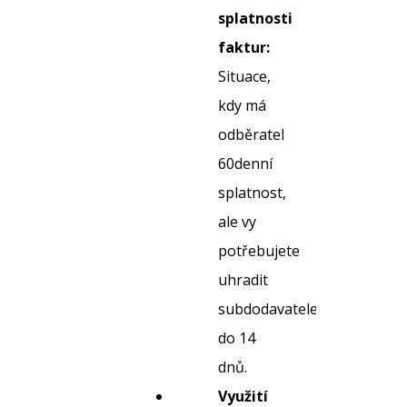
splatnosti
faktur:
Situace,
kdy má
odběratel
60denní
splatnost,
ale vy
potřebujete
uhradit
subdodavatele
do 14
dnů.
Využití