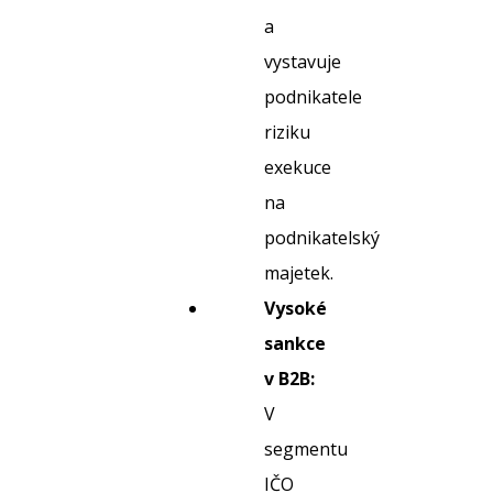
a
vystavuje
podnikatele
riziku
exekuce
na
podnikatelský
majetek.
Vysoké
sankce
v B2B:
V
segmentu
IČO