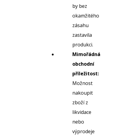
by bez
okamžitého
zásahu
zastavila
produkci.
Mimořádná
obchodní
příležitost:
Možnost
nakoupit
zboží z
likvidace
nebo
výprodeje