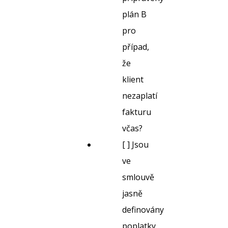
plán B
pro
případ,
že
klient
nezaplatí
fakturu
včas?
[ ] Jsou
ve
smlouvě
jasně
definovány
poplatky