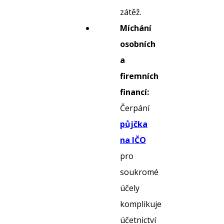
zátěž.
Míchání
osobních
a
firemních
financí:
Čerpání
půjčka
na IČO
pro
soukromé
účely
komplikuje
účetnictví