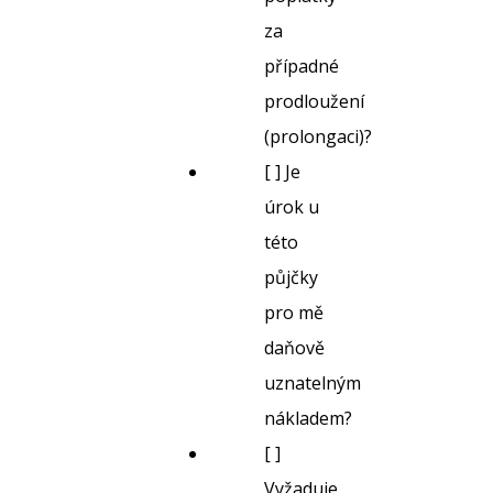
za
případné
prodloužení
(prolongaci)?
[ ] Je
úrok u
této
půjčky
pro mě
daňově
uznatelným
nákladem?
[ ]
Vyžaduje