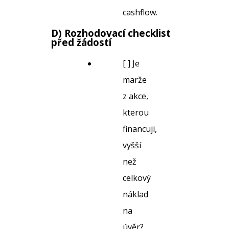
cashflow.
D) Rozhodovací checklist
před žádostí
[ ] Je
marže
z akce,
kterou
financuji,
vyšší
než
celkový
náklad
na
úvěr?