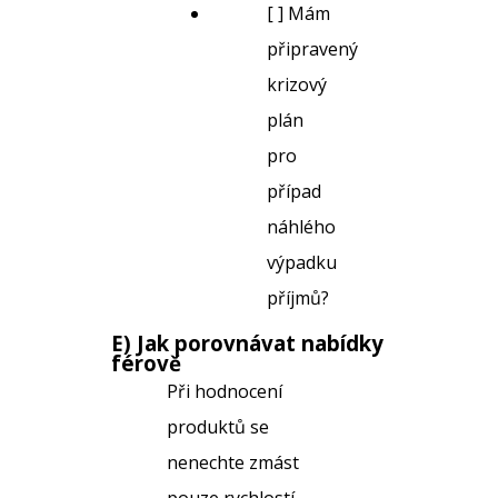
[ ] Mám
připravený
krizový
plán
pro
případ
náhlého
výpadku
příjmů?
E) Jak porovnávat nabídky
férově
Při hodnocení
produktů se
nenechte zmást