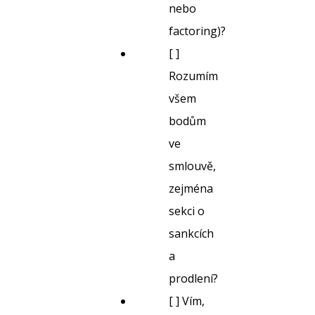
nebo
factoring)?
[ ]
Rozumím
všem
bodům
ve
smlouvě,
zejména
sekci o
sankcích
a
prodlení?
[ ] Vím,