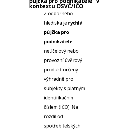
půjčka pro podnikatele
“ v
kontextu OSVČ/IČO
Z odborného
hlediska je
rychlá
půjčka pro
podnikatele
neúčelový nebo
provozní úvěrový
produkt určený
výhradně pro
subjekty s platným
identifikačním
číslem (IČO). Na
rozdíl od
spotřebitelských