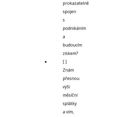
prokazatelně
spojen
s
podnikáním
a
budoucím
ziskem?
[ ]
Znám
přesnou
výši
měsíční
splátky
a vím,