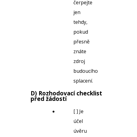
čerpejte
jen
tehdy,
pokud
přesně
znáte
zdroj
budoucího
splacení.
D) Rozhodovací checklist
před žádostí
[ ] Je
účel
úvěru