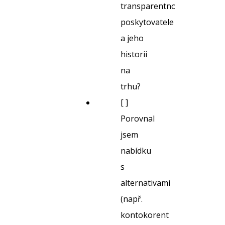
transparentnost
poskytovatele
a jeho
historii
na
trhu?
[ ]
Porovnal
jsem
nabídku
s
alternativami
(např.
kontokorent