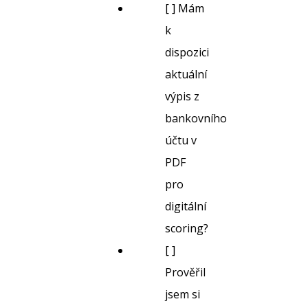
[ ] Mám
k
dispozici
aktuální
výpis z
bankovního
účtu v
PDF
pro
digitální
scoring?
[ ]
Prověřil
jsem si