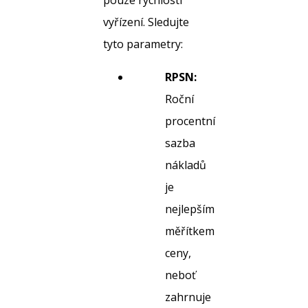
pouze rychlostí
vyřízení. Sledujte
tyto parametry:
RPSN:
Roční
procentní
sazba
nákladů
je
nejlepším
měřítkem
ceny,
neboť
zahrnuje