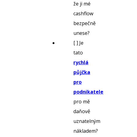
že ji mé
cashflow
bezpečně
unese?
[ ] Je
tato
rychlá
půjčka
pro
podnikatele
pro mě
daňově
uznatelným
nákladem?