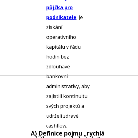
půjčka pro
podnikatele
, je
získání
operativního
kapitálu v řádu
hodin bez
zdlouhavé
bankovní
administrativy, aby
zajistili kontinuitu
svých projektů a
udrželi zdravé
cashflow.
A) Definice pojmu „
rychlá