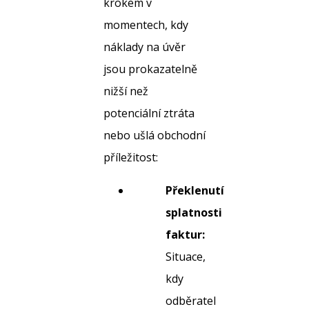
krokem v
momentech, kdy
náklady na úvěr
jsou prokazatelně
nižší než
potenciální ztráta
nebo ušlá obchodní
příležitost:
Překlenutí
splatnosti
faktur:
Situace,
kdy
odběratel