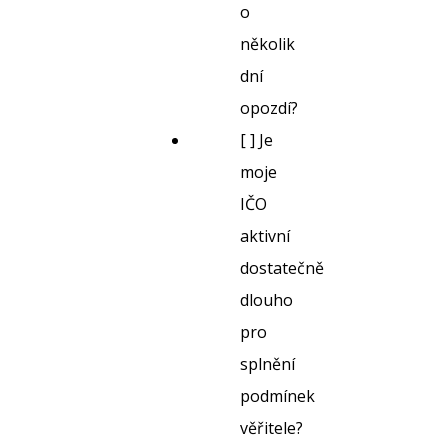
o
několik
dní
opozdí?
[ ] Je
moje
IČO
aktivní
dostatečně
dlouho
pro
splnění
podmínek
věřitele?