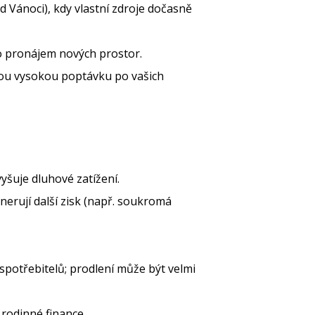
Vánoci), kdy vlastní zdroje dočasně
ro pronájem nových prostor.
ou vysokou poptávku po vašich
šuje dluhové zatížení.
erují další zisk (např. soukromá
spotřebitelů; prodlení může být velmi
rodinné finance.