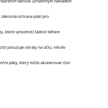
andardním daňově uznatelným nákladem
 zákonná ochrana platí pro
my, které vyhodnotí žádost během
tí posuzuje obraty na účtu, nikoliv
anční páky, který může akcelerovat růst