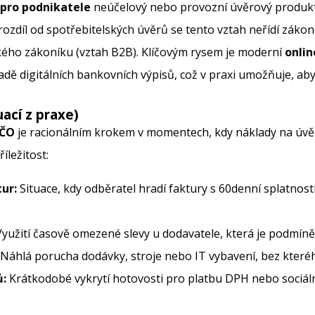
 pro podnikatele
neúčelový nebo provozní úvěrový produkt
 rozdíl od spotřebitelských úvěrů se tento vztah neřídí záko
ého zákoníku (vztah B2B). Klíčovým rysem je moderní
onlin
dě digitálních bankovních výpisů, což v praxi umožňuje, ab
ací z praxe)
IČO
je racionálním krokem v momentech, kdy náklady na úvěr
íležitost:
ur:
Situace, kdy odběratel hradí faktury s 60denní splatnost
yužití časově omezené slevy u dodavatele, která je podmín
Náhlá porucha dodávky, stroje nebo IT vybavení, bez které
:
Krátkodobé vykrytí hotovosti pro platbu DPH nebo sociáln