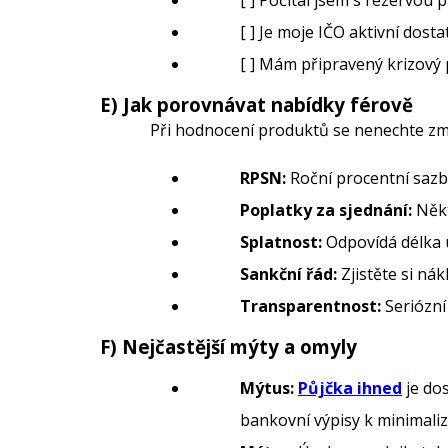
[ ] Počítal jsem s rezervou 
[ ] Je moje IČO aktivní dos
[ ] Mám připravený krizový
E) Jak porovnávat nabídky férově
Při hodnocení produktů se nenechte zmás
RPSN:
Roční procentní sazb
Poplatky za sjednání:
Někt
Splatnost:
Odpovídá délka 
Sankční řád:
Zjistěte si ná
Transparentnost:
Seriózní
F) Nejčastější mýty a omyly
Mýtus:
Půjčka ihned
je do
bankovní výpisy k minimaliza