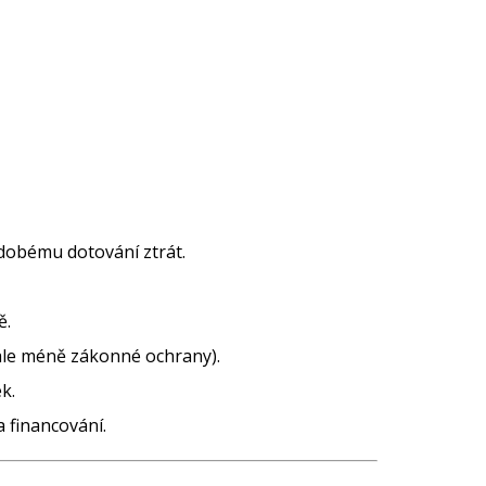
odobému dotování ztrát.
ě.
, ale méně zákonné ochrany).
k.
 financování.