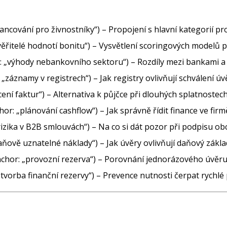
ancování pro živnostníky“) – Propojení s hlavní kategorií pr
věřitelé hodnotí bonitu“) – Vysvětlení scoringových modelů 
 „výhody nebankovního sektoru“) – Rozdíly mezi bankami a a
„záznamy v registrech“) – Jak registry ovlivňují schválení ú
ení faktur“) – Alternativa k půjčce při dlouhých splatnostech
or: „plánování cashflow“) – Jak správně řídit finance ve firm
rizika v B2B smlouvách“) – Na co si dát pozor při podpisu o
ňově uznatelné náklady“) – Jak úvěry ovlivňují daňový zákla
chor: „provozní rezerva“) – Porovnání jednorázového úvěru
tvorba finanční rezervy“) – Prevence nutnosti čerpat rychlé 