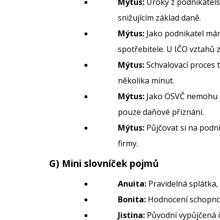
Mýtus:
Úroky z podnikatels
snižujícím základ daně.
Mýtus:
Jako podnikatel má
spotřebitele. U IČO vztahů 
Mýtus:
Schvalovací proces 
několika minut.
Mýtus:
Jako OSVČ nemohu d
pouze daňové přiznání.
Mýtus:
Půjčovat si na podn
firmy.
G) Mini slovníček pojmů
Anuita:
Pravidelná splátka, 
Bonita:
Hodnocení schopnost
Jistina:
Původní vypůjčená 