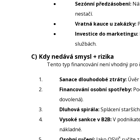
Sezónní předzásobení:
Nák
nestačí.
Vratná kauce u zakázky:
P
Investice do marketingu:
službách.
C) Kdy nedává smysl + rizika
Tento typ financování není vhodný pro ř
Sanace dlouhodobé ztráty:
Úvěr 
Financování osobní spotřeby:
Pod
dovolená).
Dluhová spirála:
Splácení staršíc
Vysoké sankce v B2B:
V podnikate
nákladné.
Osobní ručení:
Jako OSVČ ručíte z