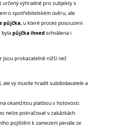
 určený výhradně pro subjekty s
nem o spotřebitelském úvěru, ale
e půjčka
, u které proces posouzení
y byla
půjčka ihned
schválena i
 jsou prokazatelně nižší než
í, ale vy musíte hradit subdodavatele a
ěna okamžitou platbou v hotovosti.
ho nelze pokračovat v zakázkách.
ího pojištění k zamezení penále ze