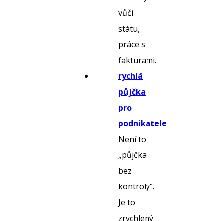
vůči
státu,
práce s
fakturami.
rychlá
půjčka
pro
podnikatele
Není to
„půjčka
bez
kontroly“.
Je to
zrychlený