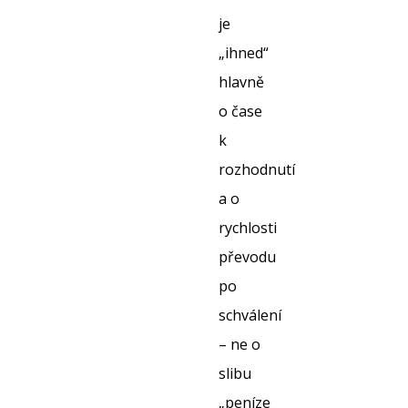
je
„ihned“
hlavně
o čase
k
rozhodnutí
a o
rychlosti
převodu
po
schválení
– ne o
slibu
„peníze