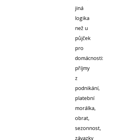
jiná
logika
než u
půjček
pro
domácnosti:
příjmy
z
podnikání,
platební
morálka,
obrat,
sezonnost,
závazky