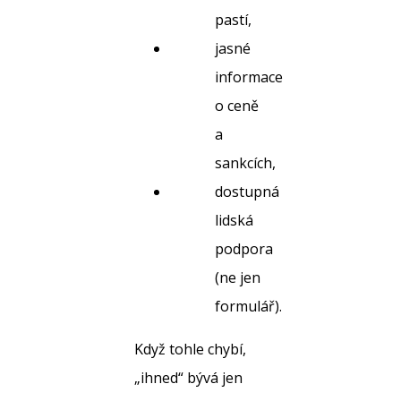
pastí,
jasné
informace
o ceně
a
sankcích,
dostupná
lidská
podpora
(ne jen
formulář).
Když tohle chybí,
„ihned“ bývá jen