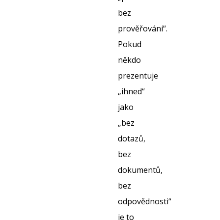
bez
prověřování“.
Pokud
někdo
prezentuje
„ihned“
jako
„bez
dotazů,
bez
dokumentů,
bez
odpovědnosti“,
je to