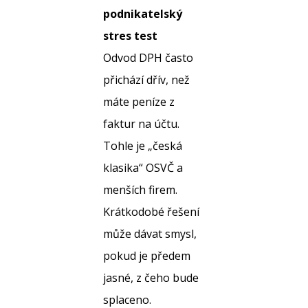
podnikatelský
stres test
Odvod DPH často
přichází dřív, než
máte peníze z
faktur na účtu.
Tohle je „česká
klasika“ OSVČ a
menších firem.
Krátkodobé řešení
může dávat smysl,
pokud je předem
jasné, z čeho bude
splaceno.