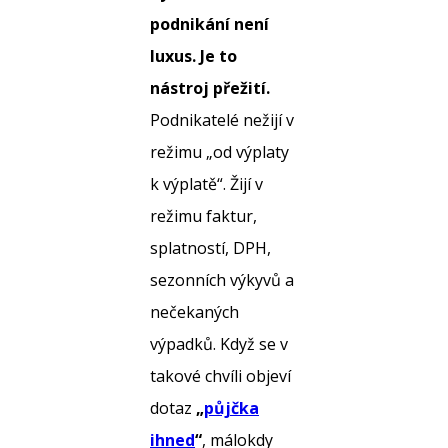
podnikání není
luxus. Je to
nástroj přežití.
Podnikatelé nežijí v
režimu „od výplaty
k výplatě“. Žijí v
režimu faktur,
splatností, DPH,
sezonních výkyvů a
nečekaných
výpadků. Když se v
takové chvíli objeví
dotaz
„
půjčka
ihned
“
, málokdy