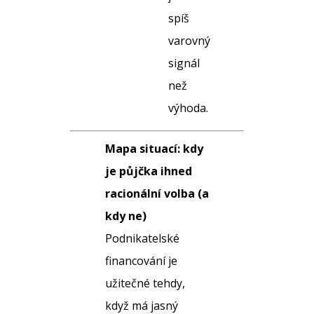
spíš
varovný
signál
než
výhoda.
Mapa situací: kdy
je půjčka ihned
racionální volba (a
kdy ne)
Podnikatelské
financování je
užitečné tehdy,
když má jasný