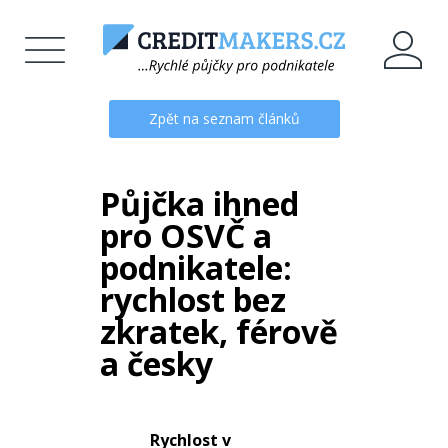
Zpět na seznam článků
Půjčka ihned
pro OSVČ a
podnikatele:
rychlost bez
zkratek, férově
a česky
Rychlost v