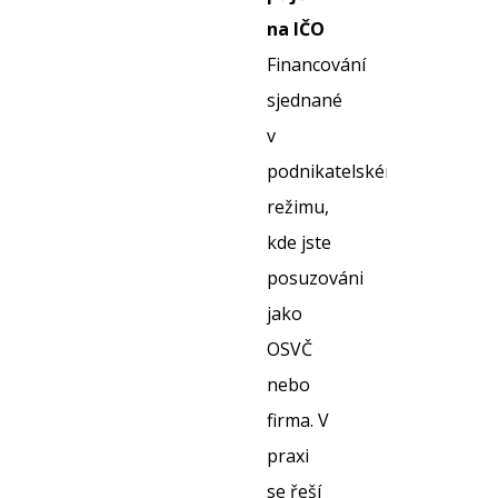
na IČO
Financování
sjednané
v
podnikatelském
režimu,
kde jste
posuzováni
jako
OSVČ
nebo
firma. V
praxi
se řeší