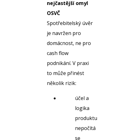
nejčastější omyl
OSVČ
Spotřebitelský úvěr
je navržen pro
domácnost, ne pro
cash flow
podnikání. V praxi
to může přinést
několik rizik:
účel a
logika
produktu
nepočítá
se