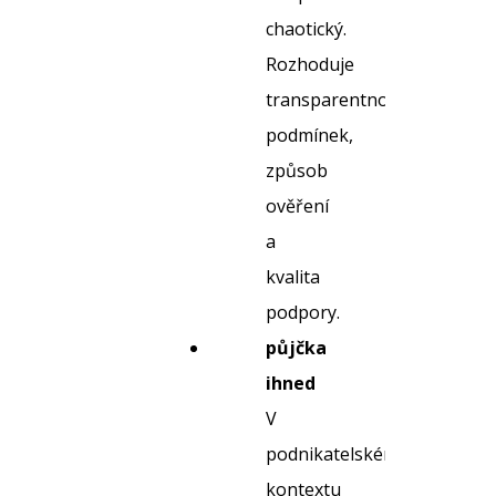
chaotický.
Rozhoduje
transparentnost
podmínek,
způsob
ověření
a
kvalita
podpory.
půjčka
ihned
V
podnikatelském
kontextu