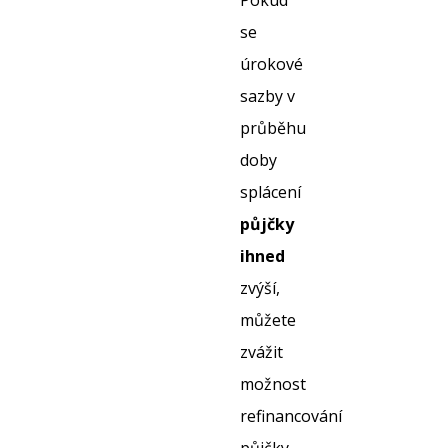
Pokud
se
úrokové
sazby v
průběhu
doby
splácení
půjčky
ihned
zvýší,
můžete
zvážit
možnost
refinancování