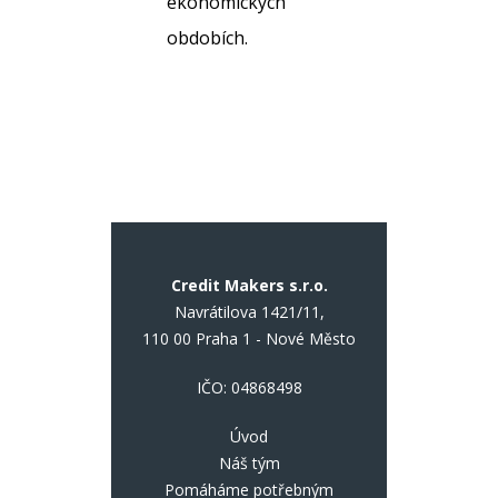
ekonomických
obdobích.
Credit Makers s.r.o.
Navrátilova 1421/11,
110 00 Praha 1 - Nové Město
IČO: 04868498
Úvod
Náš tým
Pomáháme potřebným