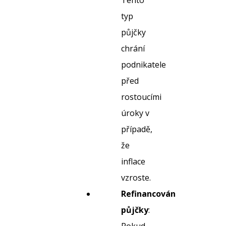
Tento
typ
půjčky
chrání
podnikatele
před
rostoucími
úroky v
případě,
že
inflace
vzroste.
Refinancování
půjčky
: