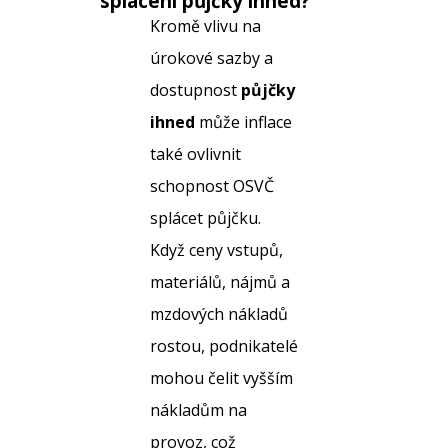
splácení
půjčky ihned
?
Kromě vlivu na
úrokové sazby a
dostupnost
půjčky
ihned
může inflace
také ovlivnit
schopnost OSVČ
splácet půjčku.
Když ceny vstupů,
materiálů, nájmů a
mzdových nákladů
rostou, podnikatelé
mohou čelit vyšším
nákladům na
provoz, což