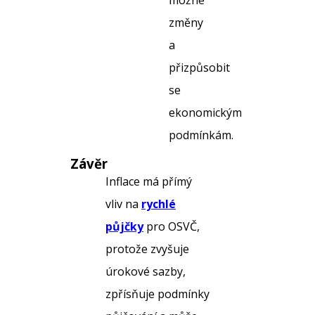
možné
změny
a
přizpůsobit
se
ekonomickým
podmínkám.
Závěr
Inflace má přímý
vliv na
rychlé
půjčky
pro OSVČ,
protože zvyšuje
úrokové sazby,
zpřísňuje podmínky