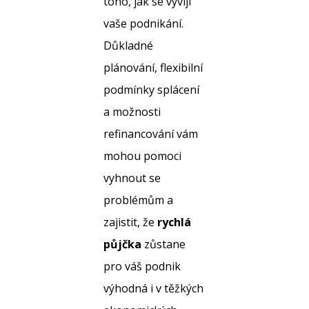
toho, jak se vyvíjí
vaše podnikání.
Důkladné
plánování, flexibilní
podmínky splácení
a možnosti
refinancování vám
mohou pomoci
vyhnout se
problémům a
zajistit, že
rychlá
půjčka
zůstane
pro váš podnik
výhodná i v těžkých