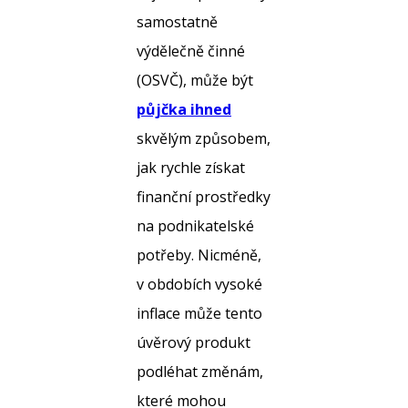
samostatně
výdělečně činné
(OSVČ), může být
půjčka ihned
skvělým způsobem,
jak rychle získat
finanční prostředky
na podnikatelské
potřeby. Nicméně,
v obdobích vysoké
inflace může tento
úvěrový produkt
podléhat změnám,
které mohou