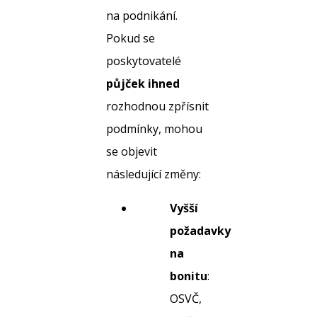
na podnikání.
Pokud se
poskytovatelé
půjček ihned
rozhodnou zpřísnit
podmínky, mohou
se objevit
následující změny:
Vyšší
požadavky
na
bonitu
:
OSVČ,