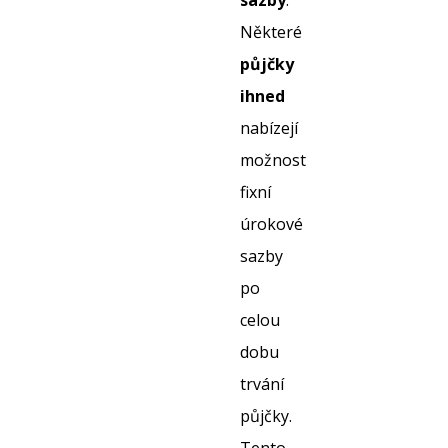
sazby
:
Některé
půjčky
ihned
nabízejí
možnost
fixní
úrokové
sazby
po
celou
dobu
trvání
půjčky.