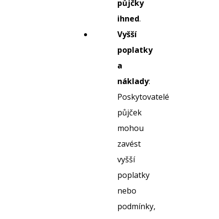
půjčky
ihned
.
Vyšší
poplatky
a
náklady
:
Poskytovatelé
půjček
mohou
zavést
vyšší
poplatky
nebo
podmínky,