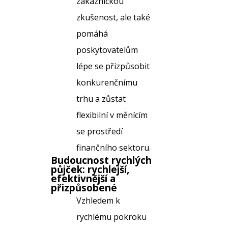
zákaznickou
zkušenost, ale také
pomáhá
poskytovatelům
lépe se přizpůsobit
konkurenčnímu
trhu a zůstat
flexibilní v měnícím
se prostředí
finančního sektoru.
Budoucnost
rychlých
půjček
: rychlejší,
efektivnější a
přizpůsobené
Vzhledem k
rychlému pokroku