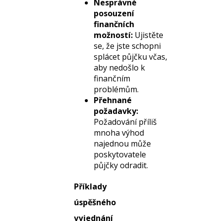
Nesprávné
posouzení
finančních
možností:
Ujistěte
se, že jste schopni
splácet půjčku včas,
aby nedošlo k
finančním
problémům.
Přehnané
požadavky:
Požadování příliš
mnoha výhod
najednou může
poskytovatele
půjčky odradit.
Příklady
úspěšného
vyjednání