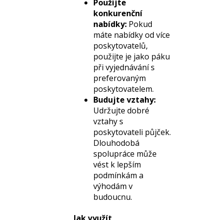
Použijte
konkurenční
nabídky:
Pokud
máte nabídky od více
poskytovatelů,
použijte je jako páku
při vyjednávání s
preferovaným
poskytovatelem.
Budujte vztahy:
Udržujte dobré
vztahy s
poskytovateli půjček.
Dlouhodobá
spolupráce může
vést k lepším
podmínkám a
výhodám v
budoucnu.
Jak využít