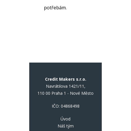
potřebám.
Credit Makers s.r.o.
Navrátilova 1421/11,
110 00 Praha 1 - Nové Město
IČO: 04868498
Úvod
Náš tým