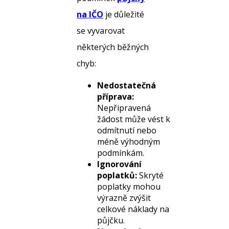
na IČO
je důležité
se vyvarovat
některých běžných
chyb:
Nedostatečná
příprava:
Nepřipravená
žádost může vést k
odmítnutí nebo
méně výhodným
podmínkám.
Ignorování
poplatků:
Skryté
poplatky mohou
výrazně zvýšit
celkové náklady na
půjčku.