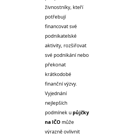
živnostníky, kteří
potřebují
financovat své
podnikatelské
aktivity, rozšiřovat
své podnikání nebo
překonat
krátkodobé
finanční výzvy.
Vyjednání
nejlepších
podmínek u
půjčky
na IČO
může
výrazně ovlivnit