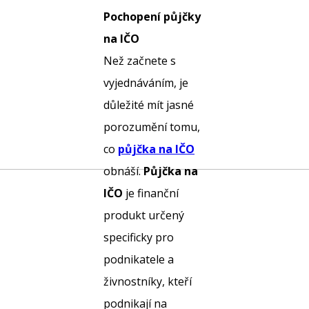
Pochopení půjčky
na IČO
Než začnete s
vyjednáváním, je
důležité mít jasné
porozumění tomu,
co
půjčka na IČO
obnáší.
Půjčka na
IČO
je finanční
produkt určený
specificky pro
podnikatele a
živnostníky, kteří
podnikají na