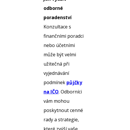
odborné
poradenství
Konzultace s
finančními poradci
nebo účetními
může být velmi
užitečná při
vyjednávání
podmínek
půjčky
na IČO
. Odborníci
vám mohou
poskytnout cenné
rady a strategie,
které zvýší vaše