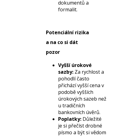
dokumentů a
formalit.
Potenciální rizika
a na co si dát
pozor
Vyšší úrokové
sazby:
Za rychlost a
pohodlí často
přichází vyšší cena v
podobě vyšších
úrokových sazeb než
u tradičních
bankovních úvěrů.
Poplatky:
Důležité
je si přečíst drobné
písmo a být si vědom