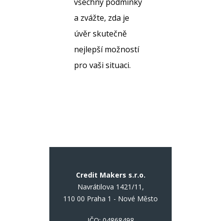
všechny podmínky
a zvážte, zda je
úvěr skutečně
nejlepší možností
pro vaši situaci.
Credit Makers s.r.o.
Navrátilova 1421/11,
110 00 Praha 1 - Nové Město
IČO: 04868498