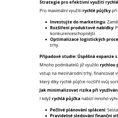
Strategie pro efektivní využití rychl
Pro maximální využití
rychlé půjčky
při
Investujte do marketingu
: Zamě
Rozšíření produktové nabídky
: 
konkurenceschopnější.
Optimalizace logistických proc
trhy.
Případové studie: Úspěšná expanze s
Mnoho podnikatelů již využilo
rychlou 
vstup na mezinárodní trhy, financovat 
který díky rychlé půjčce rozšířil svůj s
Jak minimalizovat rizika při využíván
I když
rychlá půjčka
nabízí mnoho výhod,
Pečlivé plánování splácení
: Sest
Pravidelné sledování finanční si