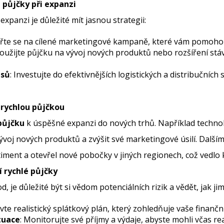
é půjčky při expanzi
 expanzi je důležité mít jasnou strategii:
řte se na cílené marketingové kampaně, které vám pomohou 
Použijte půjčku na vývoj nových produktů nebo rozšíření stáv
esů
: Investujte do efektivnějších logistických a distribučních
 rychlou půjčkou
půjčku
k úspěšné expanzi do nových trhů. Například technol
vývoj nových produktů a zvýšit své marketingové úsilí. Dalš
ortiment a otevřel nové pobočky v jiných regionech, což vedl
í rychlé půjčky
 je důležité být si vědom potenciálních rizik a vědět, jak ji
avte realistický splátkový plán, který zohledňuje vaše finančn
tuace
: Monitorujte své příjmy a výdaje, abyste mohli včas r