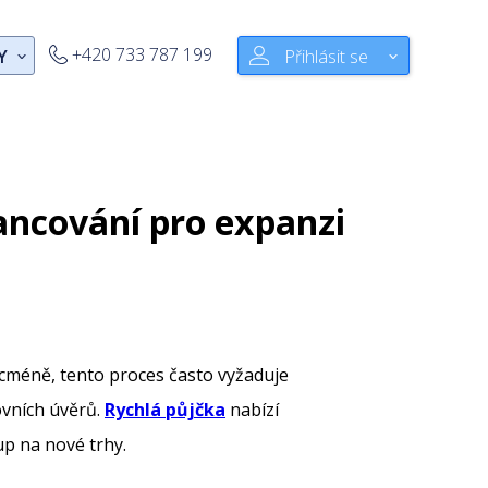
+420 733 787 199
Y
Přihlásit se
nancování pro expanzi
icméně, tento proces často vyžaduje
ovních úvěrů.
Rychlá půjčka
nabízí
up na nové trhy.