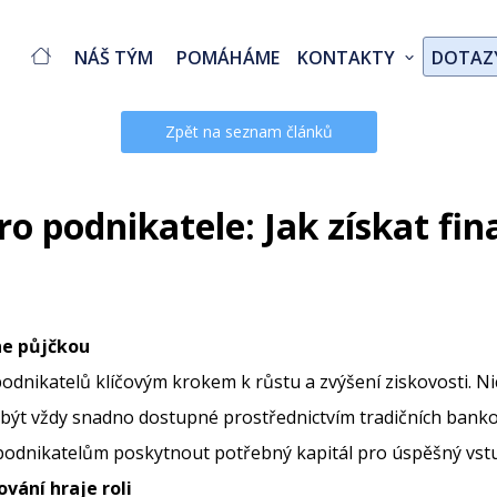
NÁŠ TÝM
POMÁHÁME
KONTAKTY
DOTAZ
Zpět na seznam článků
ro podnikatele: Jak získat fi
ne půjčkou
dnikatelů klíčovým krokem k růstu a zvýšení ziskovosti. N
í být vždy snadno dostupné prostřednictvím tradičních bank
že podnikatelům poskytnout potřebný kapitál pro úspěšný vst
ování hraje roli