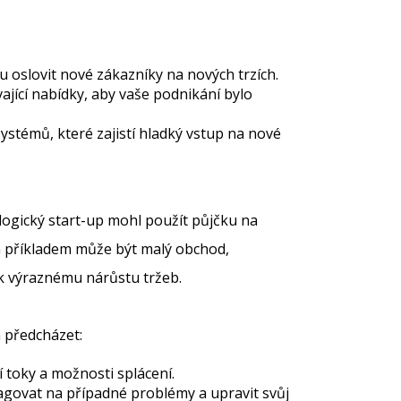
oslovit nové zákazníky na nových trzích.
ající nabídky, aby vaše podnikání bylo
 systémů, které zajistí hladký vstup na nové
ogický start-up mohl použít půjčku na
ím příkladem může být malý obchod,
o k výraznému nárůstu tržeb.
m předcházet:
í toky a možnosti splácení.
eagovat na případné problémy a upravit svůj