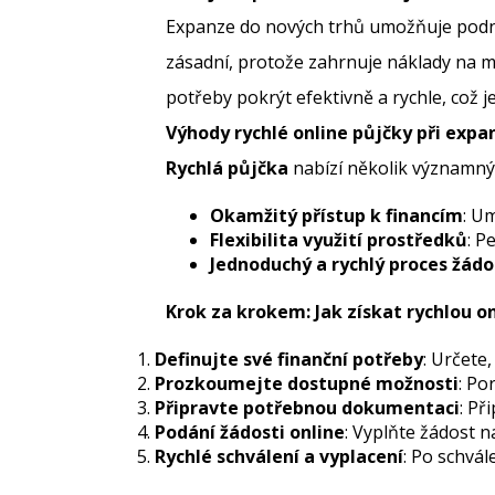
Expanze do nových trhů umožňuje podnikat
zásadní, protože zahrnuje náklady na mar
potřeby pokrýt efektivně a rychle, což 
Výhody rychlé online půjčky při expa
Rychlá půjčka
nabízí několik významnýc
Okamžitý přístup k financím
: U
Flexibilita využití prostředků
: P
Jednoduchý a rychlý proces žádo
Krok za krokem: Jak získat rychlou o
Definujte své finanční potřeby
: Určete
Prozkoumejte dostupné možnosti
: Po
Připravte potřebnou dokumentaci
: Př
Podání žádosti online
: Vyplňte žádost 
Rychlé schválení a vyplacení
: Po schvá