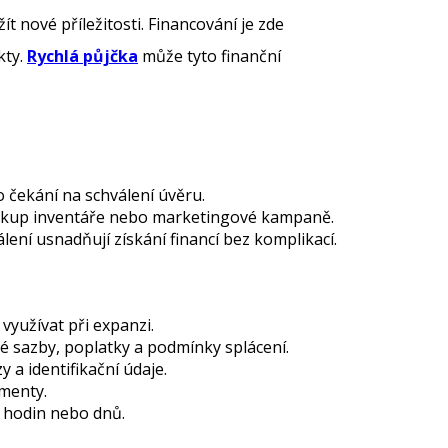
t nové příležitosti. Financování je zde
kty.
Rychlá půjčka
může tyto finanční
o čekání na schválení úvěru.
, nákup inventáře nebo marketingové kampaně.
lení usnadňují získání financí bez komplikací.
 využívat při expanzi.
vé sazby, poplatky a podmínky splácení.
 a identifikační údaje.
umenty.
a hodin nebo dnů.