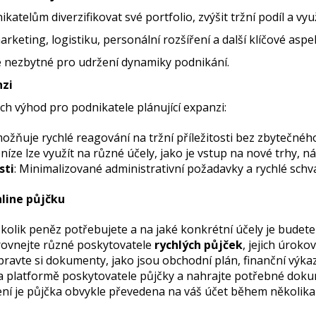
elům diverzifikovat své portfolio, zvýšit tržní podíl a využí
keting, logistiku, personální rozšíření a další klíčové aspe
je nezbytné pro udržení dynamiky podnikání.
nzi
h výhod pro podnikatele plánující expanzi:
možňuje rychlé reagování na tržní příležitosti bez zbytečnéh
eníze lze využít na různé účely, jako je vstup na nové trhy
sti
: Minimalizované administrativní požadavky a rychlé schvá
nline půjčku
, kolik peněz potřebujete a na jaké konkrétní účely je budete
rovnejte různé poskytovatele
rychlých půjček
, jejich úroko
ipravte si dokumenty, jako jsou obchodní plán, finanční výkazy
na platformě poskytovatele půjčky a nahrajte potřebné dok
lení je půjčka obvykle převedena na váš účet během několik