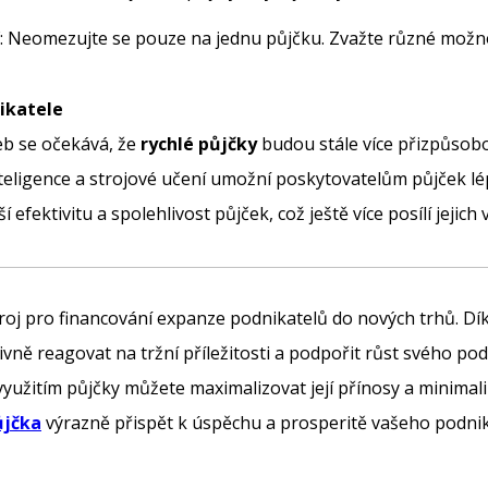
: Neomezujte se pouze na jednu půjčku. Zvažte různé možnosti
ikatele
žeb se očekává, že
rychlé půjčky
budou stále více přizpůso
teligence a strojové učení umožní poskytovatelům půjček lé
 efektivitu a spolehlivost půjček, což ještě více posílí jejic
roj pro financování expanze podnikatelů do nových trhů. Díky
ivně reagovat na tržní příležitosti a podpořit růst svého p
yužitím půjčky můžete maximalizovat její přínosy a minimali
ůjčka
výrazně přispět k úspěchu a prosperitě vašeho podnik