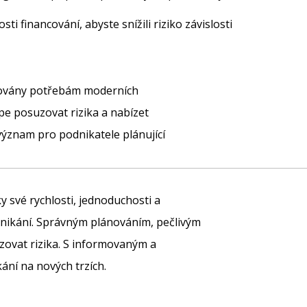
 financování, abyste snížili riziko závislosti
bovány potřebám moderních
pe posuzovat rizika a nabízet
h význam pro podnikatele plánující
 své rychlosti, jednoduchosti a
odnikání. Správným plánováním, pečlivým
zovat rizika. S informovaným a
ání na nových trzích.