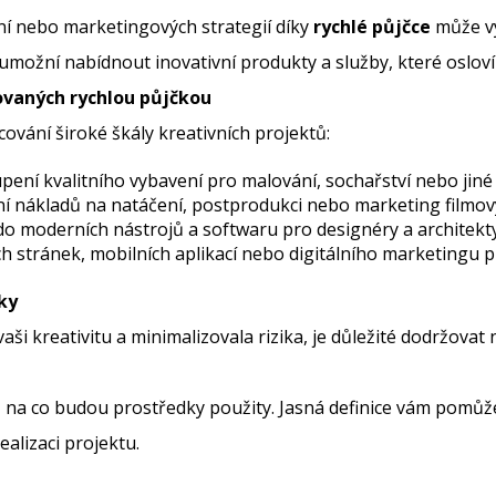
ení nebo marketingových strategií díky
rychlé půjčce
může vý
ožní nabídnout inovativní produkty a služby, které osloví 
covaných rychlou půjčkou
ování široké škály kreativních projektů:
pení kvalitního vybavení pro malování, sochařství nebo jiné 
ní nákladů na natáčení, postprodukci nebo marketing filmov
e do moderních nástrojů a softwaru pro designéry a architekty
h stránek, mobilních aplikací nebo digitálního marketingu p
čky
ši kreativitu a minimalizovala rizika, je důležité dodržovat n
 na co budou prostředky použity. Jasná definice vám pomůže
alizaci projektu.