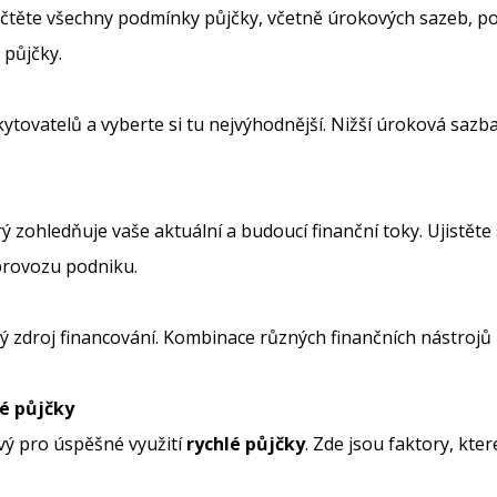
čtěte všechny podmínky půjčky, včetně úrokových sazeb, pop
 půjčky.
tovatelů a vyberte si tu nejvýhodnější. Nižší úroková sazb
terý zohledňuje vaše aktuální a budoucí finanční toky. Ujistě
provozu podniku.
ý zdroj financování. Kombinace různých finančních nástrojů můž
é půjčky
vý pro úspěšné využití
rychlé půjčky
. Zde jsou faktory, kter