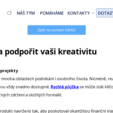
NÁŠ TÝM
POMÁHÁME
KONTAKTY
DOTAZ
Zpět na seznam článků
 podpořit vaši kreativitu
 projekty
tu v mnoha oblastech podnikání i osobního života. Nicméně, r
jsou vždy snadno dostupné.
Rychlá půjčka
se může stát klíčo
ných zdržení a složitých formalit.
rodukt navržený tak, aby poskytoval okamžitou finanční inje