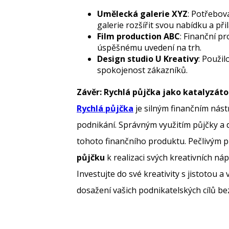
Umělecká galerie XYZ
: Potřebov
galerie rozšířit svou nabídku a při
Film production ABC
: Finanční p
úspěšnému uvedení na trh.
Design studio U Kreativy
: Použil
spokojenost zákazníků.
Závěr: Rychlá půjčka jako katalyzáto
Rychlá půjčka
je silným finančním nást
podnikání. Správným využitím půjčky a
tohoto finančního produktu. Pečlivým 
půjčku
k realizaci svých kreativních ná
Investujte do své kreativity s jistotou a
dosažení vašich podnikatelských cílů be