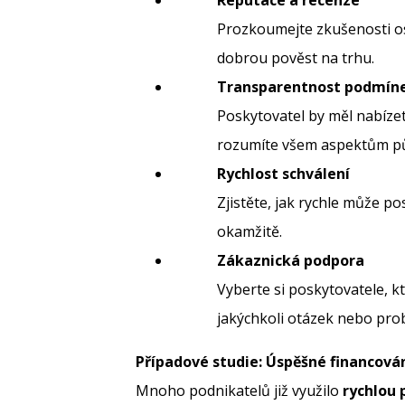
Reputace a recenze
Prozkoumejte zkušenosti os
dobrou pověst na trhu.
Transparentnost podmín
Poskytovatel by měl nabízet
rozumíte všem aspektům pů
Rychlost schválení
Zjistěte, jak rychle může po
okamžitě.
Zákaznická podpora
Vyberte si poskytovatele, k
jakýchkoli otázek nebo pr
Případové studie: Úspěšné financová
Mnoho podnikatelů již využilo
rychlou 