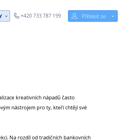
+420 733 787 199
Y
Přihlásit se
ealizace kreativních nápadů často
vým nástrojem pro ty, kteří chtějí své
kci. Na rozdíl od tradičních bankovních