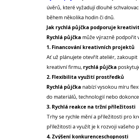
úvěrů, které vyžadují dlouhé schvalovac
během několika hodin či dnů.
Jak rychlá půjčka podporuje kreativi
Rychlá půjčka
může výrazně podpořit va
1. Financování kreativních projektů
Ať už plánujete otevřít ateliér, zakou
kreativní firmu,
rychlá půjčka
poskytuje
2. Flexibilita využití prostředků
Rychlá půjčka
nabízí vysokou míru flex
do materiálů, technologií nebo dokonce d
3. Rychlá reakce na tržní příležitosti
Trhy se rychle mění a příležitosti pro 
příležitosti a využít je k rozvoji vašeh
4. Zvýšení konkurenceschopnosti