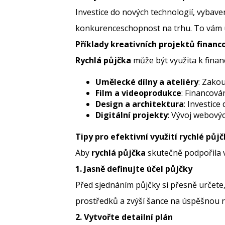
Investice do nových technologií, vybav
konkurenceschopnost na trhu. To vám um
Příklady kreativních projektů finan
Rychlá půjčka
může být využita k financ
Umělecké dílny a ateliéry
: Zakou
Film a videoprodukce
: Financová
Design a architektura
: Investic
Digitální projekty
: Vývoj webovýc
Tipy pro efektivní využití rychlé půj
Aby
rychlá půjčka
skutečně podpořila va
1. Jasně definujte účel půjčky
Před sjednáním půjčky si přesně určete,
prostředků a zvýší šance na úspěšnou re
2. Vytvořte detailní plán