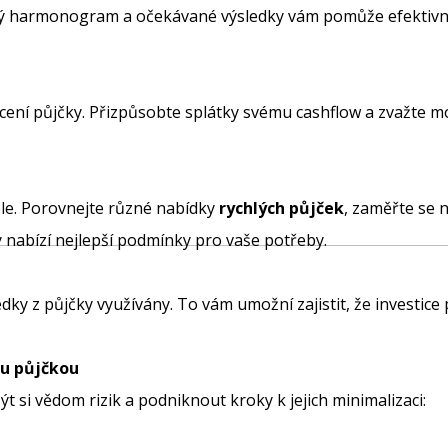
sový harmonogram a očekávané výsledky vám pomůže efektivn
plácení půjčky. Přizpůsobte splátky svému cashflow a zvažte 
le. Porovnejte různé nabídky
rychlých půjček
, zaměřte se 
ý nabízí nejlepší podmínky pro vaše potřeby.
dky z půjčky využívány. To vám umožní zajistit, že investice
ou půjčkou
být si vědom rizik a podniknout kroky k jejich minimalizaci: