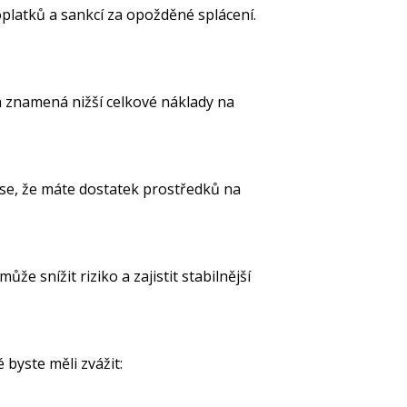
latků a sankcí za opožděné splácení.
a znamená nižší celkové náklady na
te se, že máte dostatek prostředků na
e snížit riziko a zajistit stabilnější
é byste měli zvážit: