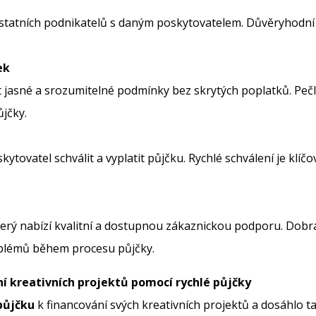
tatních podnikatelů s daným poskytovatelem. Důvěryhodní p
ek
 jasné a srozumitelné podmínky bez skrytých poplatků. Pečliv
jčky.
skytovatel schválit a vyplatit půjčku. Rychlé schválení je kl
terý nabízí kvalitní a dostupnou zákaznickou podporu. Dobr
oblémů během procesu půjčky.
ní kreativních projektů pomocí rychlé půjčky
půjčku
k financování svých kreativních projektů a dosáhlo 