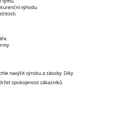
í týmu.
onkurenční výhodu.
žitosti.
áře.
irmy.
chle navýšit výrobu a zásoby. Díky
udržet spokojenost zákazníků.
.