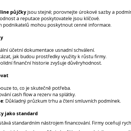
line půjčky
jsou stejné; porovnejte úrokové sazby a podmí
odnost a reputace poskytovatele jsou klíčové.
ch podnikatelů mohou poskytnout cenné informace.
ky
uální účetní dokumentace usnadní schválení.
kázat, jak budou prostředky využity k růstu firmy.
Solidní finanční historie zvyšuje důvěryhodnost.
ovat
 pouze to, co je skutečně potřeba.
nování cash flow a rezerv na splátky.
le
: Důkladný průzkum trhu a čtení smluvních podmínek.
ky jako standard
stává standardním nástrojem financování. Firmy oceňují rych