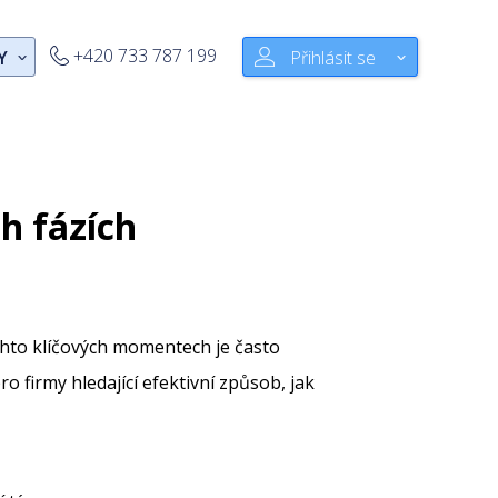
+420 733 787 199
Y
Přihlásit se
h fázích
chto klíčových momentech je často
o firmy hledající efektivní způsob, jak