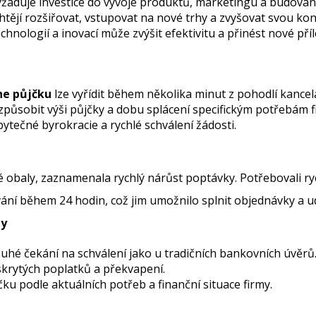
vyžaduje investice do vývoje produktů, marketingu a budován
chtějí rozšiřovat, vstupovat na nové trhy a zvyšovat svou k
chnologií a inovací může zvýšit efektivitu a přinést nové příle
ne půjčku
lze vyřídit během několika minut z pohodlí kancel
způsobit výši půjčky a dobu splácení specifickým potřebám f
ytečné byrokracie a rychlé schválení žádosti.
ké obaly, zaznamenala rychlý nárůst poptávky. Potřebovali ry
vání během 24 hodin, což jim umožnilo splnit objednávky a 
my
ouhé čekání na schválení jako u tradičních bankovních úvěrů
skrytých poplatků a překvapení.
ku podle aktuálních potřeb a finanční situace firmy.