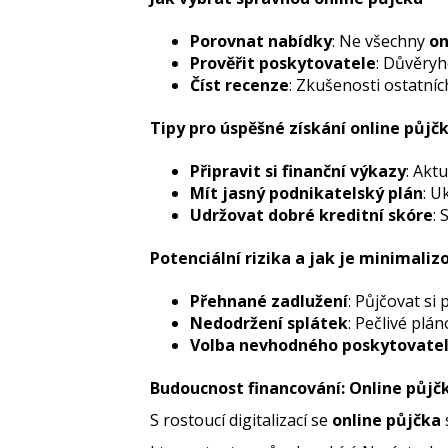
Porovnat nabídky
: Ne všechny
on
Prověřit poskytovatele
: Důvěryh
Číst recenze
: Zkušenosti ostatní
Tipy pro úspěšné získání online půjč
Připravit si finanční výkazy
: Akt
Mít jasný podnikatelský plán
: U
Udržovat dobré kreditní skóre
: 
Potenciální rizika a jak je minimaliz
Přehnané zadlužení
: Půjčovat si
Nedodržení splátek
: Pečlivé plá
Volba nevhodného poskytovate
Budoucnost financování: Online půjč
S rostoucí digitalizací se
online půjčka