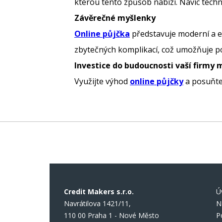
kterou tento způsob nabízí. Navíc techn
Závěrečné myšlenky
Online půjčka
představuje moderní a ef
zbytečných komplikací, což umožňuje pod
Investice do budoucnosti vaší firmy 
Využijte výhod
online půjčky
a posuňte
Credit Makers s.r.o.
Ú
Navrátilova 1421/11,
N
110 00 Praha 1 - Nové Město
P