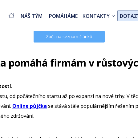
NÁŠ TÝM
POMÁHÁME
KONTAKTY
DOTAZ
Zpět na seznam článků
čka pomáhá firmám v růstovýc
tostí.
stu, od počátečního startu až po expanzi na nové trhy. V tě
ování.
Online půjčka
se stává stále populárnějším řešením pr
ného zdržování.