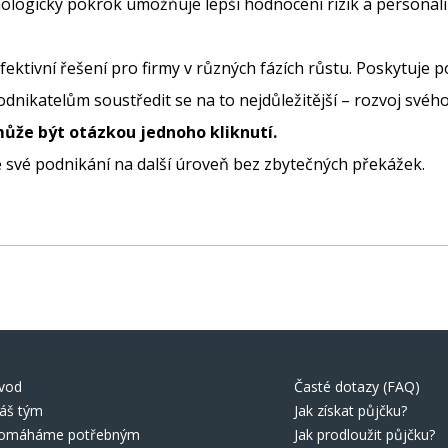
ologický pokrok umožňuje lepší hodnocení rizik a personali
ektivní řešení pro firmy v různých fázích růstu. Poskytuje
nikatelům soustředit se na to nejdůležitější – rozvoj svéh
může být otázkou jednoho kliknutí.
 své podnikání na další úroveň bez zbytečných překážek.
vod
Časté dotazy (FAQ)
áš tým
Jak získat půjčku?
omáháme potřebným
Jak prodloužit půjčku?