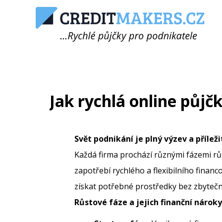
Jak rychlá online půj
Svět podnikání je plný výzev a příleži
Každá firma prochází různými fázemi rů
zapotřebí rychlého a flexibilního financ
získat potřebné prostředky bez zbyteč
Růstové fáze a jejich finanční nároky