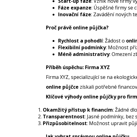
Start-up fáze
: Vznik nové firmy 
Fáze expanze
: Úspěšné firmy se 
Inovační fáze
: Zavádění nových te
Proč právě online půjčka?
Rychlost a pohodlí
: Žádost o
onli
Flexibilní podmínky
: Možnost při
Méně administrativy
: Omezení zb
Příběh úspěchu: Firma XYZ
Firma XYZ, specializující se na ekologic
online půjčce
získali potřebné financo
Klíčové výhody online půjčky pro fir
Okamžitý přístup k financím
: Žádné dl
Transparentnost
: Jasné podmínky, bez 
Přizpůsobitelnost
: Možnost upravit půjč
Jak vybrat správnou online půjčku