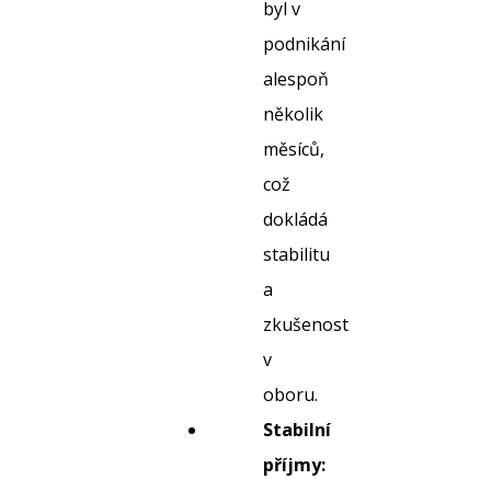
byl v
podnikání
alespoň
několik
měsíců,
což
dokládá
stabilitu
a
zkušenost
v
oboru.
Stabilní
příjmy: