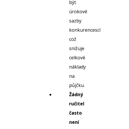
být
úrokové
sazby
konkurenceschopnější,
což
snižuje
celkové
náklady
na
půjčku.
Žádný
ručitel
často
není