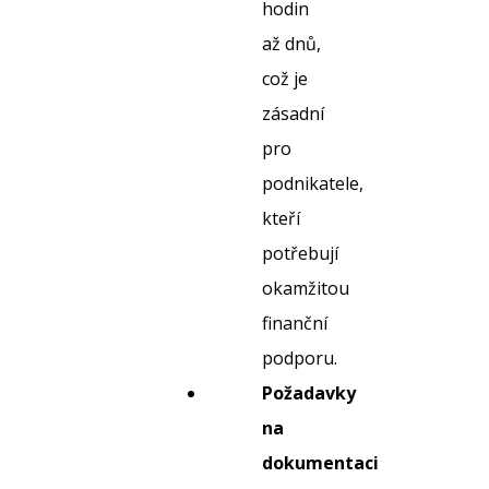
hodin
až dnů,
což je
zásadní
pro
podnikatele,
kteří
potřebují
okamžitou
finanční
podporu.
Požadavky
na
dokumentaci: