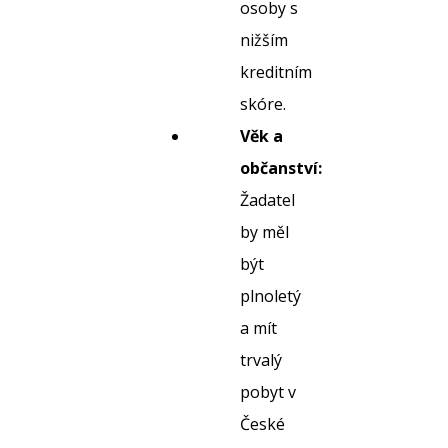
osoby s
nižším
kreditním
skóre.
Věk a
občanství:
Žadatel
by měl
být
plnoletý
a mít
trvalý
pobyt v
České