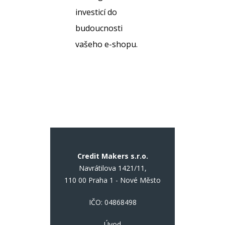
investicí do
budoucnosti
vašeho e-shopu.
Credit Makers s.r.o.
Navrátilova 1421/11,
110 00 Praha 1 - Nové Město
IČO: 04868498
Úvod