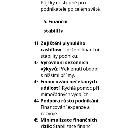
Půjčky dostupné pro
podnikatele po celém světě.
5. Finanční
stabilita
Zajištění plynulého
cashflow
: Udržení finanční
stability podniku.
Vyrovnání sezónních
výkyvů
: Překlenutí období
s nižšími příjmy.
Financování nečekaných
událostí
: Rychlá pomoc při
mimořádných výdajích.
Podpora růstu podnikání
:
Financování expanze a
rozvoje.
Minimalizace finančních
rizik
: Stabilizace financí