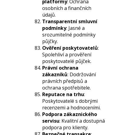
platformy
: Ochrana
osobních a finančních
údajů.
Transparentní smluvní
podmínky
: Jasné a
srozumitelné podmínky
půjčky.
Ověření poskytovatelů
:
Spolehliví a prověření
poskytovatelé půjček.
Právní ochrana
zákazníků
: Dodržování
právních předpisů a
ochrana spotřebitele.
Reputace na trhu
:
Poskytovatelé s dobrými
recenzemi a hodnoceními.
Podpora zákaznického
servisu
: Kvalitní a dostupná
podpora pro klienty.
Bezpečné transakce
: