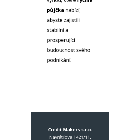
výhod, které
rychlá
půjčka
nabízí,
abyste zajistili
stabilní a
prosperující
budoucnost svého
podnikání.
Credit Makers s.r.o.
Navrátilova 1421/11,