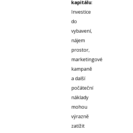
kapitálu
:
Investice
do
vybavení,
nájem
prostor,
marketingové
kampaně
a další
počáteční
náklady
mohou
výrazně
zatížit