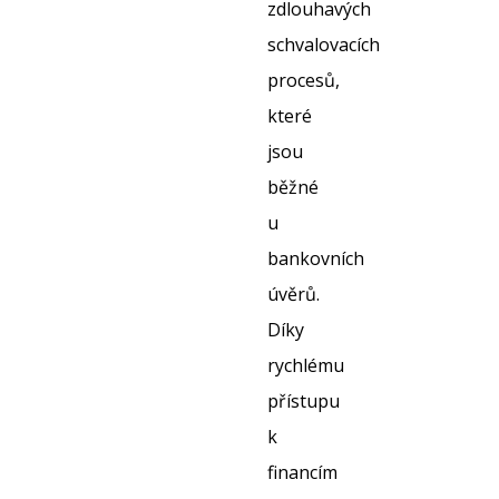
zdlouhavých
schvalovacích
procesů,
které
jsou
běžné
u
bankovních
úvěrů.
Díky
rychlému
přístupu
k
financím