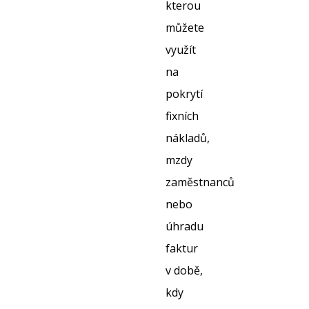
kterou
můžete
využít
na
pokrytí
fixních
nákladů,
mzdy
zaměstnanců
nebo
úhradu
faktur
v době,
kdy