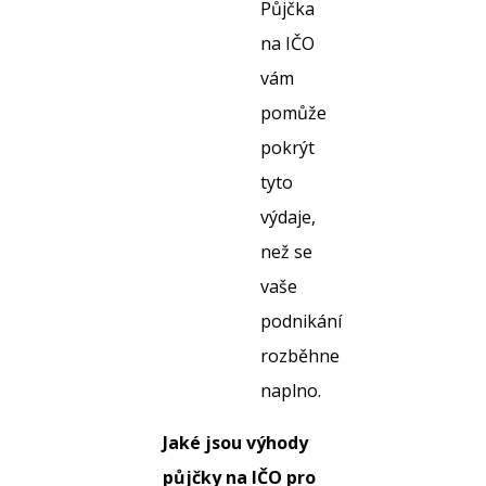
Půjčka
na IČO
vám
pomůže
pokrýt
tyto
výdaje,
než se
vaše
podnikání
rozběhne
naplno.
Jaké jsou výhody
půjčky na IČO pro