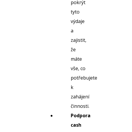
pokrýt
tyto
výdaje
a
zajistit,
že
máte
vše, co
potřebujete
k
zahájení
činnosti.
Podpora
cash