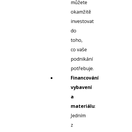
můžete
okamžitě
investovat
do
toho,
co vaše
podnikání
potřebuje.
Financování
vybavení
a
materiálu
:
Jedním
z