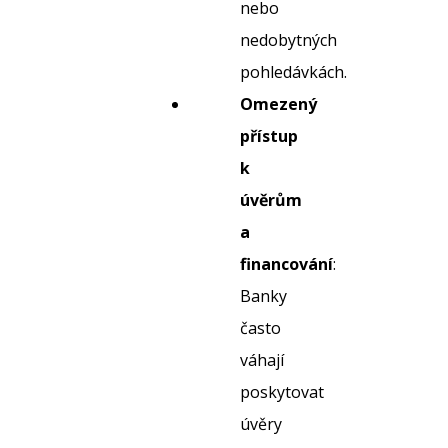
nebo
nedobytných
pohledávkách.
Omezený
přístup
k
úvěrům
a
financování
:
Banky
často
váhají
poskytovat
úvěry