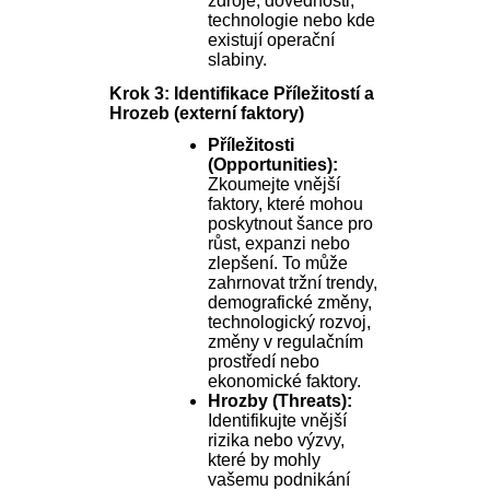
zdroje, dovednosti,
technologie nebo kde
existují operační
slabiny.
Krok 3: Identifikace Příležitostí a
Hrozeb (externí faktory)
Příležitosti
(Opportunities):
Zkoumejte vnější
faktory, které mohou
poskytnout šance pro
růst, expanzi nebo
zlepšení. To může
zahrnovat tržní trendy,
demografické změny,
technologický rozvoj,
změny v regulačním
prostředí nebo
ekonomické faktory.
Hrozby (Threats):
Identifikujte vnější
rizika nebo výzvy,
které by mohly
vašemu podnikání