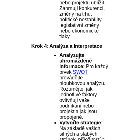
nebo projektu ublížit.
Zahrnují konkurenci,
změny na trhu,
politické nestability,
legislativní změny
nebo ekonomické
tlaky.
Krok 4: Analýza a Interpretace
Analyzujte
shromážděné
informace:
Pro každý
prvek
SWOT
provádějte
hloubkovou analýzu.
Rozumějte, jak
jednotlivé faktory
ovlivňují vaše
podnikání nebo
projekt a jak jsou
propojené.
Vytvořte strategie:
Na základě vašich
silných a slabých
stránek, příležitostí a