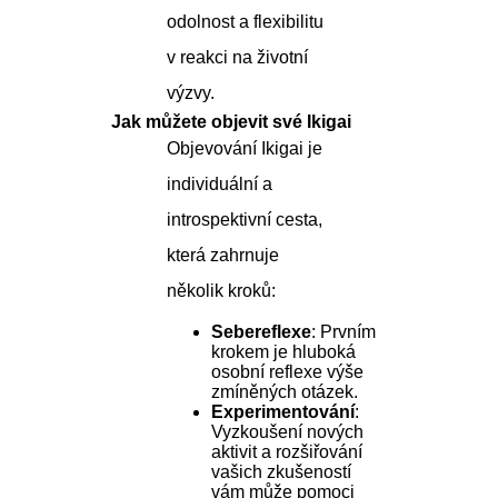
odolnost a flexibilitu
v reakci na životní
výzvy.
Jak můžete objevit své Ikigai
Objevování Ikigai je
individuální a
introspektivní cesta,
která zahrnuje
několik kroků:
Sebereflexe
: Prvním
krokem je hluboká
osobní reflexe výše
zmíněných otázek.
Experimentování
:
Vyzkoušení nových
aktivit a rozšiřování
vašich zkušeností
vám může pomoci