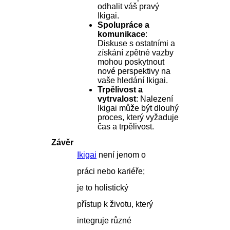
odhalit váš pravý
Ikigai.
Spolupráce a
komunikace
:
Diskuse s ostatními a
získání zpětné vazby
mohou poskytnout
nové perspektivy na
vaše hledání Ikigai.
Trpělivost a
vytrvalost
: Nalezení
Ikigai může být dlouhý
proces, který vyžaduje
čas a trpělivost.
Závěr
Ikigai
není jenom o
práci nebo kariéře;
je to holistický
přístup k životu, který
integruje různé