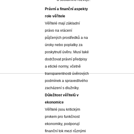
Právní a finanční aspekty
role věřitele
Věřitelé mají základní
právo na vrácení
půjčených prostředků a na
úroky nebo poplatky za
poskytnutí úvěru. Musí také
dodržovat právní předpisy
a etické normy, včetně
transparentnosti úvěrových
podmínek a spravedlivého
zacházení s dlužníky.
Důležitost věřitelů v
ekonomice
Věřitelé jsou kritickým
prvkem pro funkčnost
ekonomiky, podporují
finanční tok mezi různými