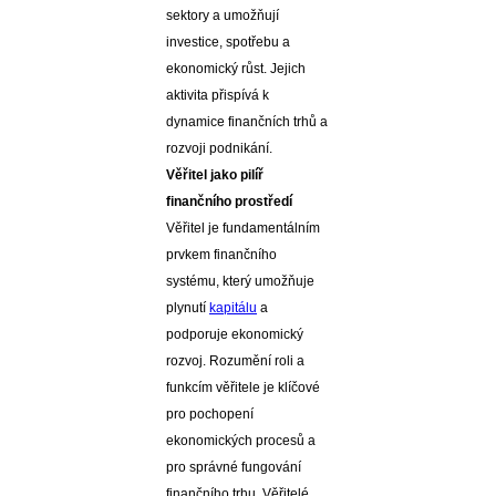
sektory a umožňují
investice, spotřebu a
ekonomický růst. Jejich
aktivita přispívá k
dynamice finančních trhů a
rozvoji podnikání.
Věřitel jako pilíř
finančního prostředí
Věřitel je fundamentálním
prvkem finančního
systému, který umožňuje
plynutí
kapitálu
a
podporuje ekonomický
rozvoj. Rozumění roli a
funkcím věřitele je klíčové
pro pochopení
ekonomických procesů a
pro správné fungování
finančního trhu. Věřitelé