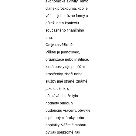
ekonomické aktivity. Tento
článek prozkoumá, kdo je
věřitel, jeho různé formy a
důležitost v kontextu
současného finančního
trhu.
Co je to věřitel?
Věřitel je jednotlivec,
organizace nebo instituce,
která poskytuje peněžní
prostředky, zboží nebo
služby jiné straně, známé
jako dlužník, s
očekáváním, že tyto
hodnoty budou v
budoucnu vráceny, obvykle
s přidanými úroky nebo
poplatky. Věřitelé mohou
být jak soukromé, tak