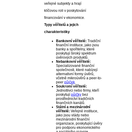
veřejné subjekty a hrají
klíčovou roli v poskytování
financování v ekonomice.
Typy věřitelů a jejich
charakteristiky
Bankovní věřitelé:
Tradiční
finanční instituce, jako jsou
banky a spořitelny, které
poskytují široký spektrum
úvěrových produktů.
Nebankovní věřitelé:
Specializované finanční
společnosti, které nabízejí
alternativní formy úvěrů,
včetně mikroúvěrů a peer-to-
peer
půjček
.
Soukromí věřitelé:
Jednotlivci nebo firmy, kteří
poskytují
půjčky
bez
prostřednictví tradičních
finančních kanálů.
Státní a mezinárodní
věřitelé:
Veřejné instituce,
jako jsou vlády nebo
mezinárodní finanční
organizace, poskytující úvěry
pro podporu ekonomického
a sociálního rozvoje.