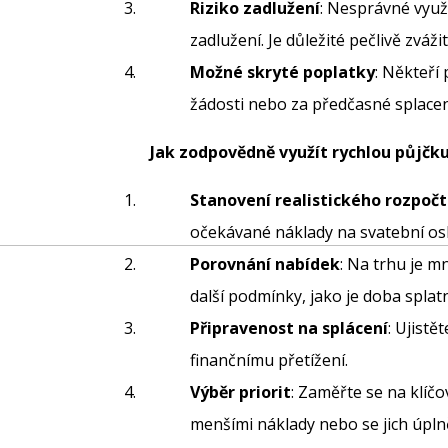
Riziko zadlužení
: Nesprávné využ
zadlužení. Je důležité pečlivě zváži
Možné skryté poplatky
: Někteří
žádosti nebo za předčasné splacen
Jak zodpovědně využít rychlou půjčku
Stanovení realistického rozpoč
očekávané náklady na svatební osl
Porovnání nabídek
: Na trhu je m
další podmínky, jako je doba splat
Připravenost na splácení
: Ujistě
finančnímu přetížení.
Výběr priorit
: Zaměřte se na klíčo
menšími náklady nebo se jich úpln