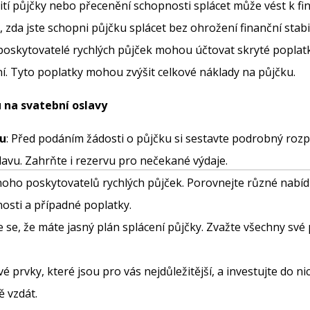
ití půjčky nebo přecenění schopnosti splácet může vést k 
t, zda jste schopni půjčku splácet bez ohrožení finanční stabil
 poskytovatelé rychlých půjček mohou účtovat skryté poplatk
í. Tyto poplatky mohou zvýšit celkové náklady na půjčku.
 na svatební oslavy
tu
: Před podáním žádosti o půjčku si sestavte podrobný rozp
avu. Zahrňte i rezervu pro nečekané výdaje.
noho poskytovatelů rychlých půjček. Porovnejte různé nabídk
nosti a případné poplatky.
te se, že máte jasný plán splácení půjčky. Zvažte všechny své
vé prvky, které jsou pro vás nejdůležitější, a investujte do n
ě vzdát.