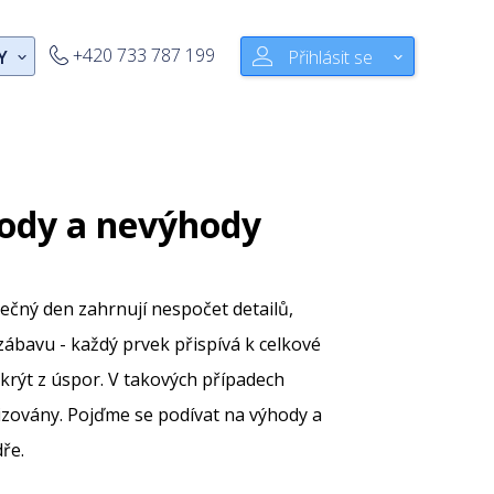
+420 733 787 199
Y
Přihlásit se
hody a nevýhody
mečný den zahrnují nespočet detailů,
ábavu - každý prvek přispívá k celkové
krýt z úspor. V takových případech
izovány. Pojďme se podívat na výhody a
ře.