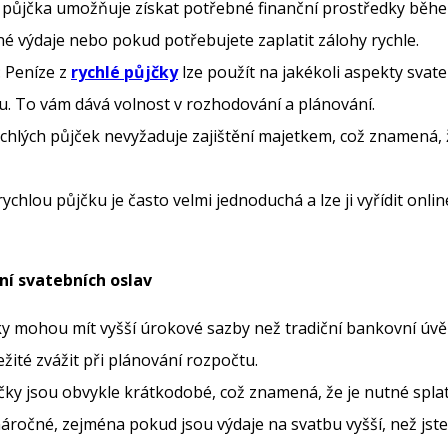
á půjčka umožňuje získat potřebné finanční prostředky běhe
né výdaje nebo pokud potřebujete zaplatit zálohy rychle.
: Peníze z
rychlé půjčky
lze použít na jakékoli aspekty svate
u. To vám dává volnost v rozhodování a plánování.
rychlých půjček nevyžaduje zajištění majetkem, což znamená,
rychlou půjčku je často velmi jednoduchá a lze ji vyřídit onlin
ní svatebních oslav
čky mohou mít vyšší úrokové sazby než tradiční bankovní úv
žité zvážit při plánování rozpočtu.
jčky jsou obvykle krátkodobé, což znamená, že je nutné splat
áročné, zejména pokud jsou výdaje na svatbu vyšší, než jste