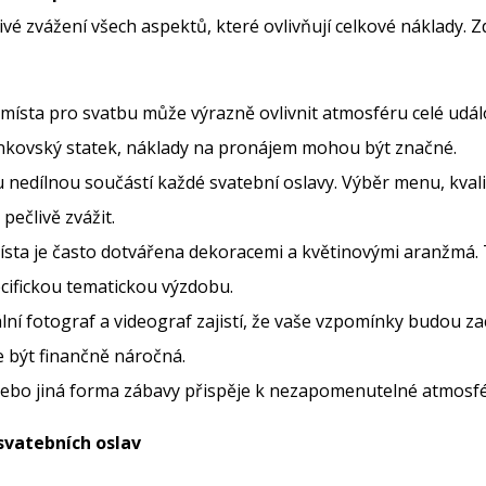
vé zvážení všech aspektů, které ovlivňují celkové náklady. Z
 místa pro svatbu může výrazně ovlivnit atmosféru celé událos
nkovský statek, náklady na pronájem mohou být značné.
jsou nedílnou součástí každé svatební oslavy. Výběr menu, kv
pečlivě zvážit.
ísta je často dotvářena dekoracemi a květinovými aranžmá. 
cifickou tematickou výzdobu.
lní fotograf a videograf zajistí, že vaše vzpomínky budou zac
že být finančně náročná.
 nebo jiná forma zábavy přispěje k nezapomenutelné atmosféř
svatebních oslav