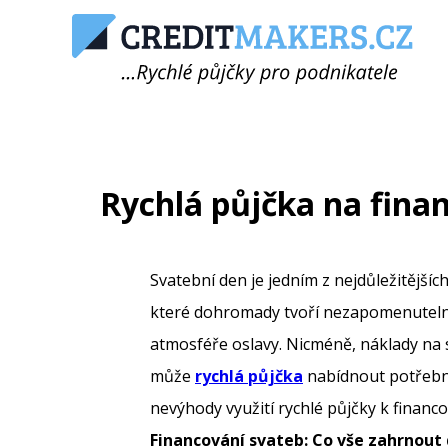
Rychlá půjčka na fina
Svatební den je jedním z nejdůležitější
které dohromady tvoří nezapomenutelný 
atmosféře oslavy. Nicméně, náklady na 
může
rychlá půjčka
nabídnout potřebné
nevýhody využití rychlé půjčky k financo
Financování svateb: Co vše zahrnout